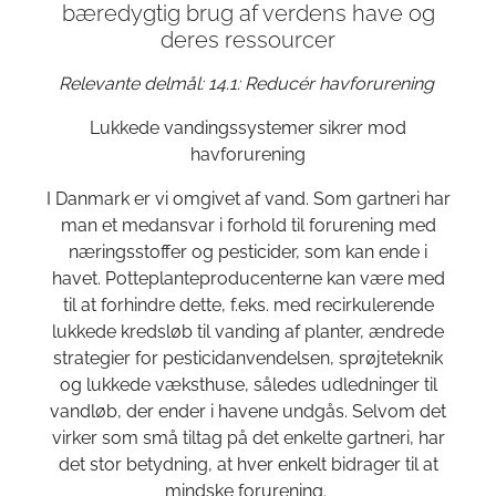
bæredygtig brug af verdens have og
deres ressourcer
Relevante delmål: 14.1: Reducér havforurening
Lukkede vandingssystemer sikrer mod
havforurening
I Danmark er vi omgivet af vand. Som gartneri har
man et medansvar i forhold til forurening med
næringsstoffer og pesticider, som kan ende i
havet. Potteplanteproducenterne kan være med
til at forhindre dette, f.eks. med recirkulerende
lukkede kredsløb til vanding af planter, ændrede
strategier for pesticidanvendelsen, sprøjteteknik
og lukkede væksthuse, således udledninger til
vandløb, der ender i havene undgås. Selvom det
virker som små tiltag på det enkelte gartneri, har
det stor betydning, at hver enkelt bidrager til at
mindske forurening.