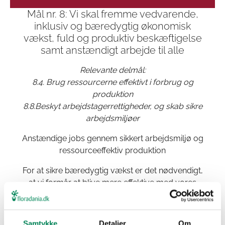
Mål nr. 8: Vi skal fremme vedvarende,
inklusiv og bæredygtig økonomisk
vækst, fuld og produktiv beskæftigelse
samt anstændigt arbejde til alle
Relevante delmål:
8.4. Brug ressourcerne effektivt i forbrug og
produktion
8.8.Beskyt arbejdstagerrettigheder, og skab sikre
arbejdsmiljøer
Anstændige jobs gennem sikkert arbejdsmiljø og
ressourceeffektiv produktion
For at sikre bæredygtig vækst er det nødvendigt,
at vi formår at blive mere effektive med vores
brug af ressourcer. Som gartneri er man vant til at
arbejde med at minimere spild og øge
effektiviteten, fordi det er godt for forretningen.
Samtykke
Detaljer
Om