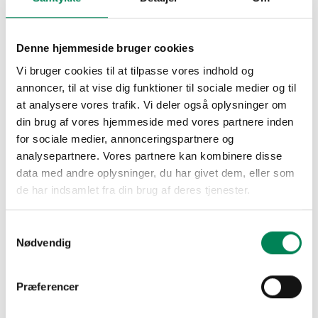
Det skal man gøre endnu mere i fremtiden, f.eks.
gennem samarbejde med eksterne partnere i
eller projekter som MinimalSpild, hvor måling af
Denne hjemmeside bruger cookies
ethylen baner vejen for endnu mere effektiv
Vi bruger cookies til at tilpasse vores indhold og
håndtering af planter i hele værdikæden.
annoncer, til at vise dig funktioner til sociale medier og til
Samtidig kan alle arbejdspladser være med til at
at analysere vores trafik. Vi deler også oplysninger om
sikre anstændigt arbejde for deres ansatte. I
din brug af vores hjemmeside med vores partnere inden
Danmark har vi lovgivning, der skal sikre
for sociale medier, annonceringspartnere og
ordentlige forhold, men som gartneri kan man gå
analysepartnere. Vores partnere kan kombinere disse
videre og arbejde med at være en attraktiv
data med andre oplysninger, du har givet dem, eller som
arbejdsplads, der kan tiltrække arbejdskraft og
de har indsamlet fra din brug af deres tjenester.
som giver medarbejdere mulighed for at trives.
Mål nr. 11: Vi skal gøre byer,
Samtykkevalg
lokalsamfund og bosættelser
Nødvendig
inkluderende, sikre, robuste og
bæredygtige
Præferencer
Relevant delmål: 11.7: Giv alle adgang til grønne