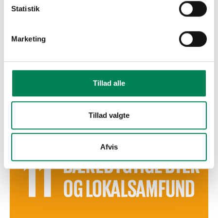
offentlige rum
Statistik
Grønne områder gør byer bæredygtige
Marketing
Gartnerierne kan overveje hvordan deres
produkter bidrager aktivt til samfundet f.eks. ved
at levere planter til udbygning af grønne områder
i byer. Det hjælper til at moderne byer bliver mere
Tillad alle
inspirerende og højner livskvaliteten for dem, der
bor der. Gartnerne kan også deltage i projekter og
indgå i samarbejde med andre aktører med viden
Tillad valgte
om, hvordan man skaber kreative og inspirerende
grønne områder.
Afvis