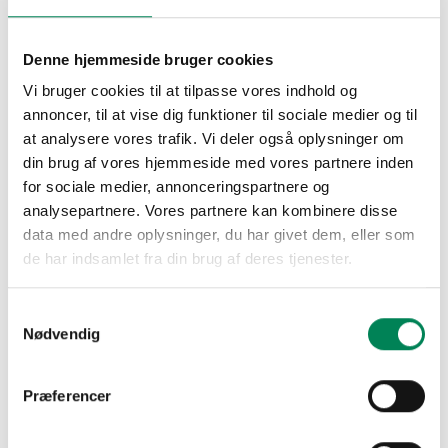
Angiv venligst dit samtykke-ID og -dato, når du
kontakter os angående dit samtykke.
Denne hjemmeside bruger cookies
Dit samtykke gælder for følgende domæner:
Vi bruger cookies til at tilpasse vores indhold og
floradania.dk
annoncer, til at vise dig funktioner til sociale medier og til
at analysere vores trafik. Vi deler også oplysninger om
Din aktuelle tilstand: Afvis.
din brug af vores hjemmeside med vores partnere inden
Ændring af dit samtykke
for sociale medier, annonceringspartnere og
analysepartnere. Vores partnere kan kombinere disse
Cookiedeklarationen er sidst opdateret d. 23/07/2026
data med andre oplysninger, du har givet dem, eller som
af
Cookiebot
:
de har indsamlet fra din brug af deres tjenester.
Nødvendig (1)
Samtykkevalg
Nødvendig
Nødvendige cookies hjælper med at gøre en
hjemmeside brugbar ved at aktivere
grundlæggende funktioner såsom side-navigation
Præferencer
og adgang til sikre områder af hjemmesiden.
Hjemmesiden kan ikke fungere ordentligt uden disse