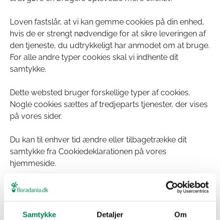
Loven fastslår, at vi kan gemme cookies på din enhed,
hvis de er strengt nødvendige for at sikre leveringen af
den tjeneste, du udtrykkeligt har anmodet om at bruge.
For alle andre typer cookies skal vi indhente dit
samtykke.
Dette websted bruger forskellige typer af cookies.
Nogle cookies sættes af tredjeparts tjenester, der vises
på vores sider.
Du kan til enhver tid ændre eller tilbagetrække dit
samtykke fra Cookiedeklarationen på vores
hjemmeside.
Få mere at vide om, hvem vi er, hvordan du kan
kontakte os, og hvordan vi behandler persondata i
vores Privatlivspolitik.
Samtykke
Detaljer
Om