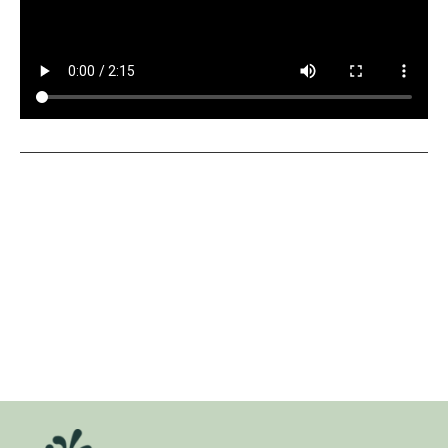
Bliv klogere på branchens
grønne historier