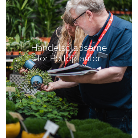
Handelspladserne
for Potteplanter