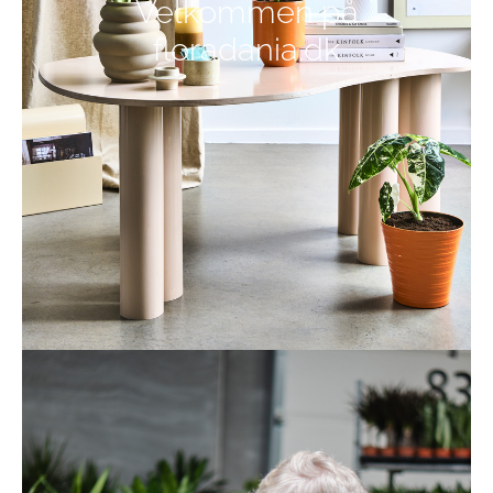
Velkommen på
floradania.dk