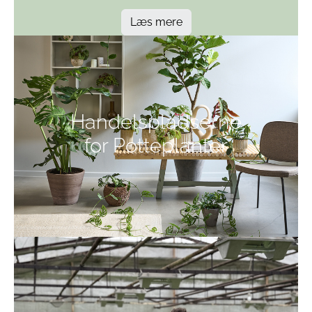
Læs mere
Handelspladserne
for Potteplanter