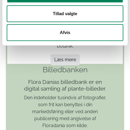
hver plante, og er tiltænkt som et
effektivt værktøj for alle, der ønsker at
Tillad valgte
få dybdegående viden om vores
planteliv. Flora Danias database er en
uundværlig ressource for alle, der
Afvis
arbejder med eller er interesseret i
botanik.
Læs mere
Billedbanken
Flora Danias billedbank er en
digital samling af plante-billeder.
Den indeholder tusindvis af fotografier,
som frit kan benyttes i din
markedsføring eller ved anden
publicering med angivelse af
Floradania som kilde.