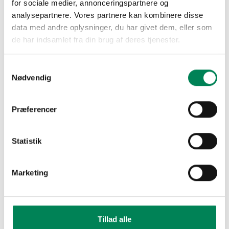
for sociale medier, annonceringspartnere og
analysepartnere. Vores partnere kan kombinere disse
data med andre oplysninger, du har givet dem, eller som
de har indsamlet fra din brug af deres tjenester.
Handelspladserne
Samtykkevalg
Nødvendig
for Potteplanter
Præferencer
Statistik
Planter
Marketing
Flora Danias plantedatabase er
et omfattende register over
planter
Tillad alle
Databasen indeholder detaljer om