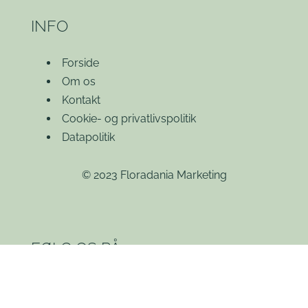
INFO
Forside
Om os
Kontakt
Cookie- og privatlivspolitik
Datapolitik
© 2023 Floradania Marketing
FØLG OS PÅ