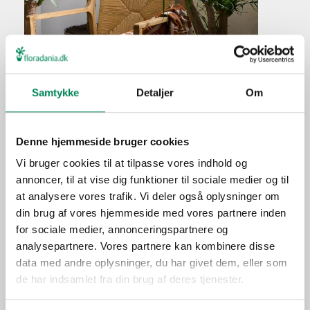
Elefantfodsyucca
Samtykke
Detaljer
Om
Plantefakta
Denne hjemmeside bruger cookies
Familie
Agavaceae
Vi bruger cookies til at tilpasse vores indhold og
Navn
elephantipes
annoncer, til at vise dig funktioner til sociale medier og til
Populærnavn
Elefantfodsyucca
at analysere vores trafik. Vi deler også oplysninger om
Hold pottejorden jævnt
din brug af vores hjemmeside med vores partnere inden
Vanding
fugtig.
for sociale medier, annonceringspartnere og
analysepartnere. Vores partnere kan kombinere disse
Ca. hver tredje vanding i
Gødning
data med andre oplysninger, du har givet dem, eller som
vækstperioden.
de har indsamlet fra din brug af deres tjenester.
Placering
Inde