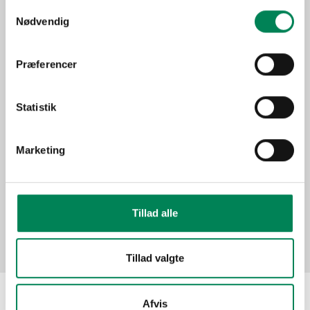
Lysbehov
Trives bedst i direkte sol.
Samtykkevalg
Nødvendig
Oprindelse
Sydamerika
Stueplante under generelle
Anvendelse
forhold.
Præferencer
Sæson
Jan-Dec
"Grønne" planter
Statistik
Funktion
Store planter
Marketing
Billeder
Tillad alle
Tillad valgte
Afvis