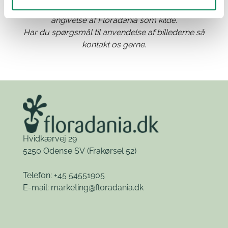
Materialet kan frit benyttes til anden publicering med
angivelse af Floradania som kilde.
Har du spørgsmål til anvendelse af billederne så
kontakt os gerne.
Hvidkærvej 29
5250 Odense SV
(Frakørsel 52)
Telefon: +45 54551905
E-mail:
marketing@floradania.dk