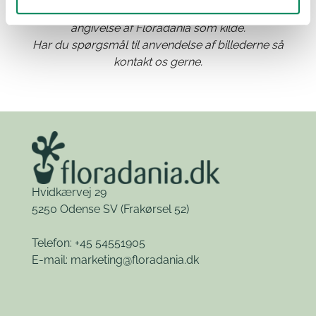
Materialet kan frit benyttes til anden publicering med
angivelse af Floradania som kilde.
Har du spørgsmål til anvendelse af billederne så
kontakt os gerne.
Hvidkærvej 29
5250 Odense SV
(Frakørsel 52)
Telefon: +45 54551905
E-mail:
marketing@floradania.dk