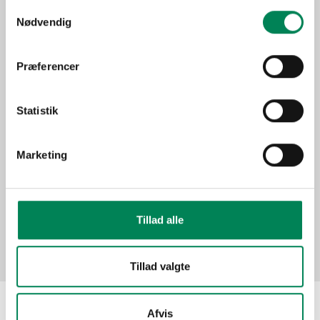
Lysbehov
placering, men tåler ikke
Samtykkevalg
direkte sol.
Nødvendig
Oprindelse
Sydamerika
Stueplante under generelle
Præferencer
Anvendelse
forhold.
Sæson
Jan-Dec
Statistik
Funktion
"Grønne" planter
Marketing
Billeder
Tillad alle
Tillad valgte
Afvis