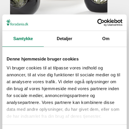
Tillandsia
Samtykke
Detaljer
Om
Plantefakta
Denne hjemmeside bruger cookies
Familie
Bromeliaceae
Vi bruger cookies til at tilpasse vores indhold og
Navn
sp
annoncer, til at vise dig funktioner til sociale medier og til
Populærnavn
Tillandsia
at analysere vores trafik. Vi deler også oplysninger om
Lad pottejorden tørre let ud
din brug af vores hjemmeside med vores partnere inden
Vanding
mellem vandingerne.
for sociale medier, annonceringspartnere og
analysepartnere. Vores partnere kan kombinere disse
Gødning
Ingen gødning.
data med andre oplysninger, du har givet dem, eller som
Placering
Inde
de har indsamlet fra din brug af deres tjenester.
Trives bedst på en lys