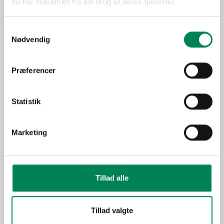
Trives bedst på en lys
de har indsamlet fra din brug af deres tjenester.
Lysbehov
placering, men tåler ikke
direkte sol.
Samtykkevalg
Nødvendig
Oprindelse
Flerårig plante (træ, busk
eller staude), som fra tidligt
Præferencer
Anvendelse
forår kan udplantes i haven
og er fuld vinterhårdfør.
Statistik
Sæson
Mar-Maj
Udplantningsplanter -
Funktion
Marketing
krukkeplanter
Billeder
Tillad alle
Tillad valgte