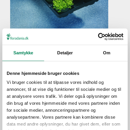
Stenbedsplanter
Plantefakta
Samtykke
Detaljer
Om
Familie
Ukendt
Navn
mix
Denne hjemmeside bruger cookies
Populærnavn
Stenbedsplanter
Vi bruger cookies til at tilpasse vores indhold og
Hold pottejorden jævnt
annoncer, til at vise dig funktioner til sociale medier og til
Vanding
fugtig.
at analysere vores trafik. Vi deler også oplysninger om
din brug af vores hjemmeside med vores partnere inden
Ca. hver fjerde vanding i
Gødning
for sociale medier, annonceringspartnere og
vækstperioden.
analysepartnere. Vores partnere kan kombinere disse
Placering
Ude
data med andre oplysninger, du har givet dem, eller som