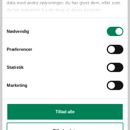
Lysbehov
Trives bedst i direkte sol.
data med andre oplysninger, du har givet dem, eller som
Oprindelse
de har indsamlet fra din brug af deres tjenester.
Flerårig plante (træ, busk
Samtykkevalg
eller staude), som fra tidligt
Anvendelse
Nødvendig
forår kan udplantes i haven
og er fuld vinterhårdfør.
Sæson
Mar-Nov
Præferencer
Udplantningsplanter -
Funktion
krukkeplanter
Statistik
Billeder
Marketing
Tillad alle