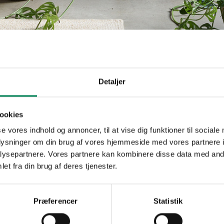
Detaljer
Gråmelet st
ookies
Plantefakta
se vores indhold og annoncer, til at vise dig funktioner til sociale
Familie
Crassulaceae
oplysninger om din brug af vores hjemmeside med vores partnere i
Navn
sieboldii
ysepartnere. Vores partnere kan kombinere disse data med andr
Populærnavn
Gråmelet sten
et fra din brug af deres tjenester.
Vanding
Hold pottejord
Gødning
Ca. hver fjerd
Præferencer
Statistik
Placering
Ude/inde