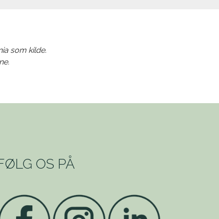
nia som kilde.
ne.
FØLG OS PÅ