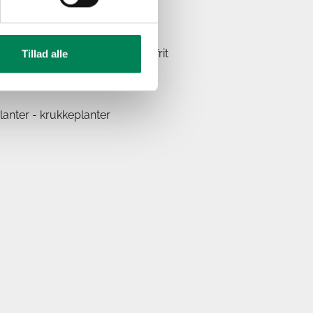
irekte sol.
tningsplante, der kræver frostfrit
Tillad alle
anter - krukkeplanter