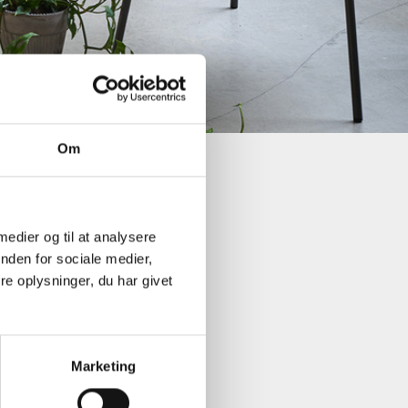
Om
enurt
 medier og til at analysere
nden for sociale medier,
e oplysninger, du har givet
urt
en jævnt fugtig.
e vanding i vækstperioden.
Marketing