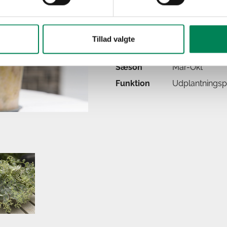
Lysbehov
Trives bedst i d
Oprindelse
Asien
Flerårig udplan
Tillad valgte
Anvendelse
overvintring.
Sæson
Mar-Okt
Funktion
Udplantningspl