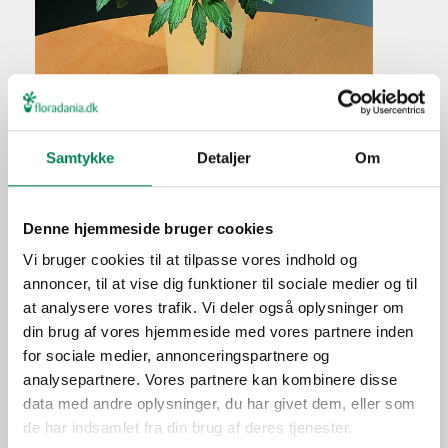
Rød skjolddrager
Samtykke
Detaljer
Om
Plantefakta
Familie
Labiatae
Denne hjemmeside bruger cookies
Navn
costaricana
Vi bruger cookies til at tilpasse vores indhold og
Populærnavn
Rød skjolddrager
annoncer, til at vise dig funktioner til sociale medier og til
Hold pottejorden konstant
at analysere vores trafik. Vi deler også oplysninger om
Vanding
fugtig, men undlad at
din brug af vores hjemmeside med vores partnere inden
overvande.
for sociale medier, annonceringspartnere og
analysepartnere. Vores partnere kan kombinere disse
Ca. hver fjerde vanding i
Gødning
data med andre oplysninger, du har givet dem, eller som
vækstperioden.
de har indsamlet fra din brug af deres tjenester.
Placering
Inde