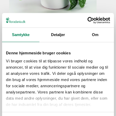
Måneskin
Samtykke
Detaljer
Om
Plantefakta
Denne hjemmeside bruger cookies
Familie
Araceae
Vi bruger cookies til at tilpasse vores indhold og
Navn
pictus
annoncer, til at vise dig funktioner til sociale medier og til
Populærnavn
Måneskin
at analysere vores trafik. Vi deler også oplysninger om
Hold pottejorden jævnt
din brug af vores hjemmeside med vores partnere inden
Vanding
fugtig.
for sociale medier, annonceringspartnere og
analysepartnere. Vores partnere kan kombinere disse
Ca. hver fjerde vanding i
Gødning
data med andre oplysninger, du har givet dem, eller som
vækstperioden.
de har indsamlet fra din brug af deres tjenester.
Placering
Inde