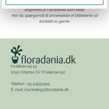
Materialet kan frit benyttes til anden publicering med
angivelse af Floradania som kilde.
Har du spørgsmål til anvendelse af billederne så
kontakt os gerne.
Hvidkærvej 29
5250 Odense SV
(Frakørsel 52)
Telefon: +45 54551905
E-mail:
marketing@floradania.dk