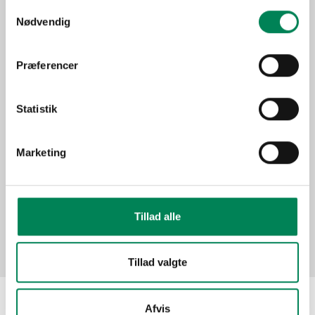
Trives bedst i halvskygge -
Samtykkevalg
Lysbehov
skygge.
Nødvendig
Oprindelse
Asien
Stueplante under generelle
Præferencer
Anvendelse
forhold.
Sæson
Jan-Dec
Statistik
Funktion
Marketing
Billeder
Tillad alle
Tillad valgte
Afvis