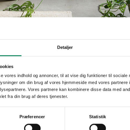
Detaljer
Jødeskæg
ookies
Plantefakta
se vores indhold og annoncer, til at vise dig funktioner til sociale
Familie
Saxifragaceae
oplysninger om din brug af vores hjemmeside med vores partnere i
Navn
stolonifera
ysepartnere. Vores partnere kan kombinere disse data med andr
Populærnavn
Jødeskæg
et fra din brug af deres tjenester.
Vanding
Hold pottejord
Gødning
Ca. hver tredj
Præferencer
Statistik
Placering
Inde