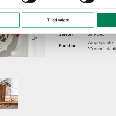
Trives bedst på
Lysbehov
direkte sol.
Oprindelse
Asien
Tillad valgte
Anvendelse
Stueplante und
Sæson
Jan-Dec
Ampelplanter
Funktion
"Grønne" plant