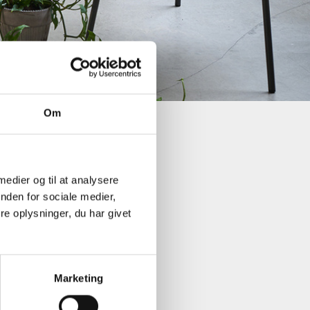
Om
 medier og til at analysere
nden for sociale medier,
e oplysninger, du har givet
en jævnt fugtig.
e vanding i vækstperioden.
Marketing