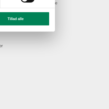
 en lys placering, men tåler ikke
Tillad alle
er generelle forhold.
er