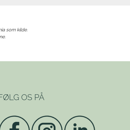
nia som kilde.
ne.
FØLG OS PÅ