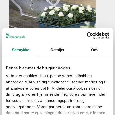
Texassalvie
Plantefakta
Samtykke
Detaljer
Om
Familie
Labiatae
Navn
farinacea
Denne hjemmeside bruger cookies
Populærnavn
Texassalvie
Vi bruger cookies til at tilpasse vores indhold og
Hold pottejorden konstant
annoncer, til at vise dig funktioner til sociale medier og til
Vanding
fugtig, men undlad at
at analysere vores trafik. Vi deler også oplysninger om
overvande.
din brug af vores hjemmeside med vores partnere inden
Ved hver vanding i
for sociale medier, annonceringspartnere og
vækstperioden iblandes
analysepartnere. Vores partnere kan kombinere disse
Gødning
gødning i den doserede
data med andre oplysninger, du har givet dem, eller som