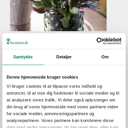
Påskekaktus, pinsekaktus
Plantefakta
Samtykke
Detaljer
Om
Familie
Cactaceae
Navn
hybrid
Denne hjemmeside bruger cookies
Populærnavn
Påskekaktus, pinsekaktus
Vi bruger cookies til at tilpasse vores indhold og
Hold pottejorden jævnt
Vanding
annoncer, til at vise dig funktioner til sociale medier og til
fugtig.
at analysere vores trafik. Vi deler også oplysninger om
Ca. hver tredje vanding i
Gødning
din brug af vores hjemmeside med vores partnere inden
vækstperioden.
for sociale medier, annonceringspartnere og
Placering
Ude/inde
analysepartnere. Vores partnere kan kombinere disse
data med andre oplysninger, du har givet dem, eller som