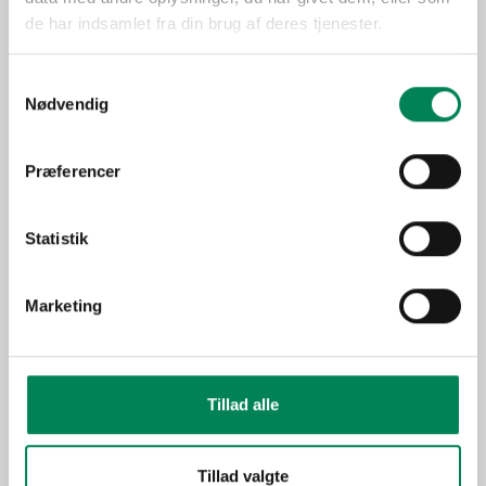
Trives bedst på en lys
de har indsamlet fra din brug af deres tjenester.
Lysbehov
placering, men tåler ikke
direkte sol.
Samtykkevalg
Oprindelse
Nødvendig
Stueplante under generelle
Anvendelse
forhold.
Præferencer
Sæson
Jan-Apr
Funktion
Miniplanter
Statistik
Billeder
Marketing
Tillad alle
Tillad valgte