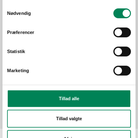
Trives bedst på en lys
Samtykkevalg
Lysbehov
placering, men tåler ikke
Nødvendig
direkte sol.
Oprindelse
Sydamerika
Præferencer
Stueplante under generelle
Anvendelse
forhold.
Statistik
Sæson
Mar-Apr
Funktion
Marketing
Billeder
Tillad alle
Tillad valgte