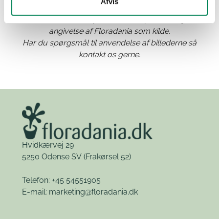
Afvis
Materialet kan frit benyttes til anden publicering med
angivelse af Floradania som kilde.
Har du spørgsmål til anvendelse af billederne så
kontakt os gerne.
Hvidkærvej 29
5250 Odense SV
(Frakørsel 52)
Telefon: +45 54551905
E-mail:
marketing@floradania.dk