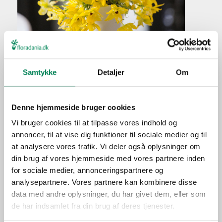
Promenaea hybrid
Samtykke
Detaljer
Om
Plantefakta
Familie
Orchidaceae
Denne hjemmeside bruger cookies
Navn
hybrid
Vi bruger cookies til at tilpasse vores indhold og
annoncer, til at vise dig funktioner til sociale medier og til
Populærnavn
at analysere vores trafik. Vi deler også oplysninger om
Hold pottejorden jævnt
Vanding
din brug af vores hjemmeside med vores partnere inden
fugtig.
for sociale medier, annonceringspartnere og
Ca. hver fjerde vanding i
analysepartnere. Vores partnere kan kombinere disse
Gødning
vækstperioden.
data med andre oplysninger, du har givet dem, eller som
de har indsamlet fra din brug af deres tjenester.
Placering
Inde