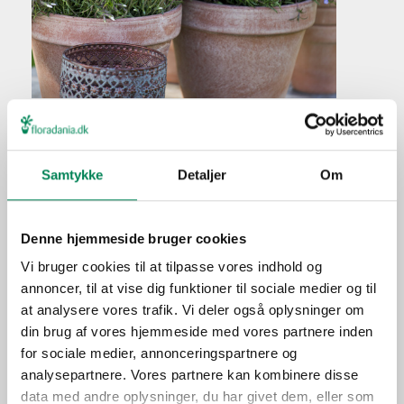
Lyngfloks
Plantefakta
Samtykke
Detaljer
Om
Familie
Polemoniaceae
Navn
subulata
Denne hjemmeside bruger cookies
Populærnavn
Lyngfloks
Vi bruger cookies til at tilpasse vores indhold og
Hold pottejorden konstant
annoncer, til at vise dig funktioner til sociale medier og til
Vanding
fugtig, men undlad at
at analysere vores trafik. Vi deler også oplysninger om
overvande.
din brug af vores hjemmeside med vores partnere inden
Ved hver vanding i
for sociale medier, annonceringspartnere og
vækstperioden iblandes
analysepartnere. Vores partnere kan kombinere disse
Gødning
gødning i den doserede
data med andre oplysninger, du har givet dem, eller som