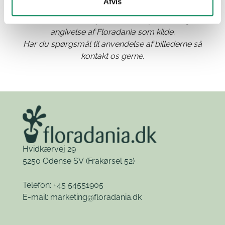
Afvis
Materialet kan frit benyttes til anden publicering med
angivelse af Floradania som kilde.
Har du spørgsmål til anvendelse af billederne så
kontakt os gerne.
Hvidkærvej 29
5250 Odense SV
(Frakørsel 52)
Telefon: +45 54551905
E-mail:
marketing@floradania.dk