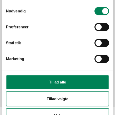
Trives bedst på en lys
Samtykkevalg
Lysbehov
placering, men tåler ikke
Nødvendig
direkte sol.
Oprindelse
Sydamerika
Præferencer
Stueplante under generelle
Anvendelse
forhold.
Statistik
Sæson
Jan-Dec
Funktion
"Grønne" planter
Marketing
Billeder
Tillad alle
Tillad valgte