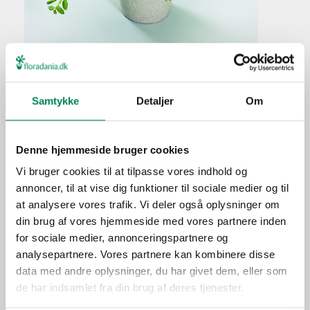
Peperomia nivalis
Samtykke
Detaljer
Om
Plantefakta
Familie
Piperaceae
Denne hjemmeside bruger cookies
Navn
nivalis
Vi bruger cookies til at tilpasse vores indhold og
annoncer, til at vise dig funktioner til sociale medier og til
Populærnavn
at analysere vores trafik. Vi deler også oplysninger om
Hold pottejorden jævnt
Vanding
din brug af vores hjemmeside med vores partnere inden
fugtig.
for sociale medier, annonceringspartnere og
Ca. hver tredje vanding i
analysepartnere. Vores partnere kan kombinere disse
Gødning
vækstperioden.
data med andre oplysninger, du har givet dem, eller som
de har indsamlet fra din brug af deres tjenester.
Placering
Inde