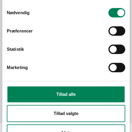
Trives bedst på en lys
Samtykkevalg
Lysbehov
placering, men tåler ikke
Nødvendig
direkte sol.
Oprindelse
Oceanien
Præferencer
Stueplante under generelle
Anvendelse
forhold.
Statistik
Sæson
Jan-Dec
Funktion
"Grønne" planter
Marketing
Billeder
Tillad alle
Tillad valgte