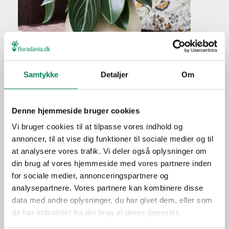
Musehaleaks
Samtykke
Detaljer
Om
Plantefakta
Familie
Piperaceae
Denne hjemmeside bruger cookies
Navn
maculosa
Vi bruger cookies til at tilpasse vores indhold og
annoncer, til at vise dig funktioner til sociale medier og til
Populærnavn
Musehaleaks
at analysere vores trafik. Vi deler også oplysninger om
Hold pottejorden jævnt
Vanding
din brug af vores hjemmeside med vores partnere inden
fugtig.
for sociale medier, annonceringspartnere og
Ca. hver tredje vanding i
analysepartnere. Vores partnere kan kombinere disse
Gødning
vækstperioden.
data med andre oplysninger, du har givet dem, eller som
de har indsamlet fra din brug af deres tjenester.
Placering
Inde