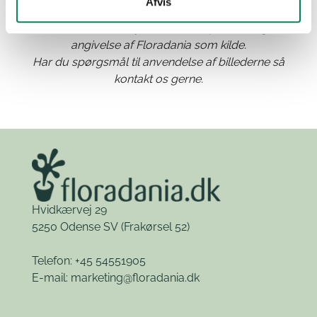
Afvis
Materialet kan frit benyttes til anden publicering med
angivelse af Floradania som kilde.
Har du spørgsmål til anvendelse af billederne så
kontakt os gerne.
Hvidkærvej 29
5250 Odense SV
(Frakørsel 52)
Telefon: +45 54551905
E-mail:
marketing@floradania.dk