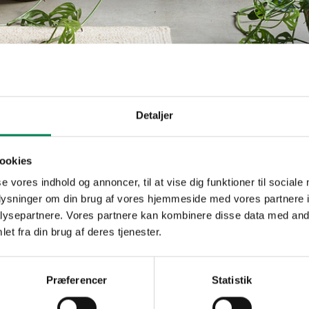
Detaljer
Almindelig 
ookies
Plantefakta
se vores indhold og annoncer, til at vise dig funktioner til sociale
Familie
Scrophulariac
oplysninger om din brug af vores hjemmeside med vores partnere i
Navn
barbatus
ysepartnere. Vores partnere kan kombinere disse data med andr
Populærnavn
Almindelig rø
et fra din brug af deres tjenester.
Hold pottejord
Vanding
overvande.
Præferencer
Statistik
Ved hver vandi
Gødning
den doserede