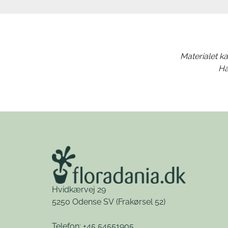
Materialet ka
Ha
Hvidkærvej 29
5250 Odense SV
(Frakørsel 52)
Telefon: +45 54551905