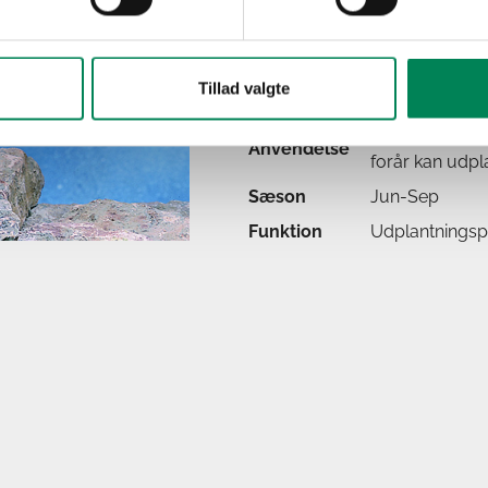
Placering
Ude
Lysbehov
Trives bedst i d
Tillad valgte
Oprindelse
Nordamerika
Flerårig plante
Anvendelse
forår kan udpla
Sæson
Jun-Sep
Funktion
Udplantningspl