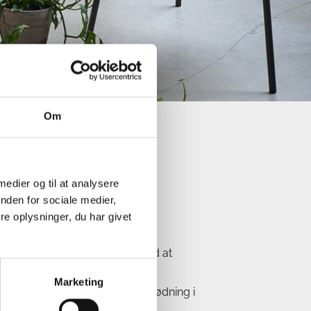
Om
rørblomst
 medier og til at analysere
eae
nden for sociale medier,
e oplysninger, du har givet
rblomst
en konstant fugtig, men undlad at
Marketing
ng i vækstperioden iblandes gødning i
 mængde.