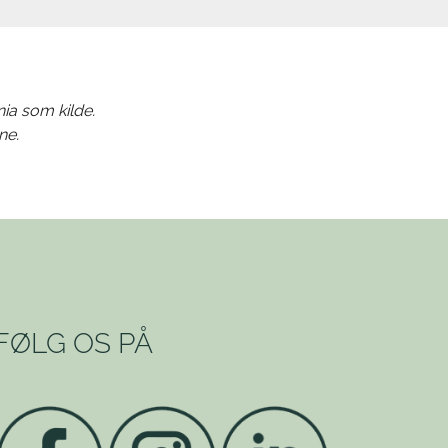
nia som kilde.
ne.
FØLG OS PÅ