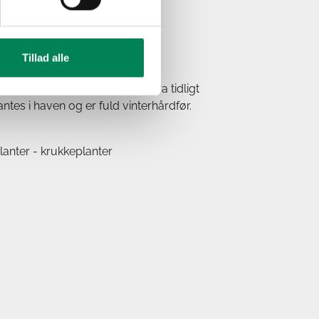
irekte sol.
Tillad alle
 (træ, busk eller staude), som fra tidligt
ntes i haven og er fuld vinterhårdfør.
anter - krukkeplanter