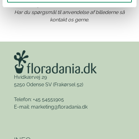
angivelse af Floradania som kilde.
Har du spørgsmål til anvendelse af billederne så
kontakt os gerne.
Hvidkærvej 29
5250 Odense SV
(Frakørsel 52)
Telefon: +45 54551905
E-mail:
marketing@floradania.dk