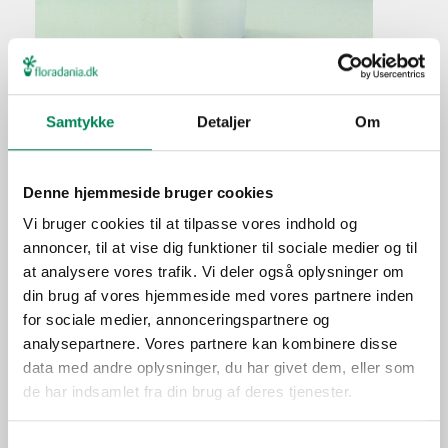
Samtykke
Detaljer
Om
Madagaskarsøjle
Plantefakta
Denne hjemmeside bruger cookies
Familie
Apocynaceae
Vi bruger cookies til at tilpasse vores indhold og
Navn
lamerei
annoncer, til at vise dig funktioner til sociale medier og til
at analysere vores trafik. Vi deler også oplysninger om
Populærnavn
Madagaskarsøjle
din brug af vores hjemmeside med vores partnere inden
Lad pottejorden tørre let ud
Vanding
for sociale medier, annonceringspartnere og
mellem vandingerne.
analysepartnere. Vores partnere kan kombinere disse
Ca. hver fjerde vanding i
data med andre oplysninger, du har givet dem, eller som
Gødning
vækstperioden.
de har indsamlet fra din brug af deres tjenester.
Placering
Inde
Samtykkevalg