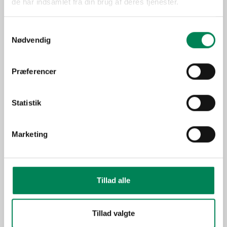
Lysbehov
Trives bedst i direkte sol.
de har indsamlet fra din brug af deres tjenester.
Oprindelse
Nordamerika
Samtykkevalg
Flerårig plante (træ, busk
Nødvendig
eller staude), som fra tidligt
Anvendelse
forår kan udplantes i haven
og er fuld vinterhårdfør.
Præferencer
Sæson
Jan-Dec
Spiselige planter
Statistik
Duftende planter
Funktion
Udplantningsplanter -
Marketing
krukkeplanter
Billeder
Tillad alle
Tillad valgte