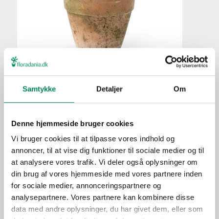
Almindelig merian
Plantefakta
Samtykke
Detaljer
Om
Familie
Lamiaceae
Navn
vulgare
Denne hjemmeside bruger cookies
Populærnavn
Almindelig merian
Vi bruger cookies til at tilpasse vores indhold og
Hold pottejorden jævnt
annoncer, til at vise dig funktioner til sociale medier og til
Vanding
fugtig.
at analysere vores trafik. Vi deler også oplysninger om
din brug af vores hjemmeside med vores partnere inden
Ca. hver fjerde vanding i
Gødning
for sociale medier, annonceringspartnere og
vækstperioden.
analysepartnere. Vores partnere kan kombinere disse
Placering
Ude/inde
data med andre oplysninger, du har givet dem, eller som