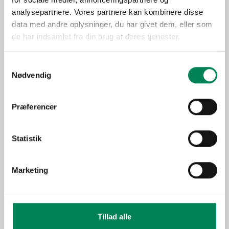
vækstperioden iblandes
Gødning
analysepartnere. Vores partnere kan kombinere disse
gødning i den doserede
data med andre oplysninger, du har givet dem, eller som
mængde.
de har indsamlet fra din brug af deres tjenester.
Placering
Ude/inde
Trives bedst på en lys
Samtykkevalg
Lysbehov
placering, men tåler ikke
Nødvendig
direkte sol.
Oprindelse
Sydamerika
Præferencer
Enårig udplantningsplante,
som tåler udplantning, når
Anvendelse
Statistik
der ikke længere er
nattefrost.
Sæson
Mar-Aug
Marketing
Spiselige planter
Funktion
Udplantningsplanter -
krukkeplanter
Tillad alle