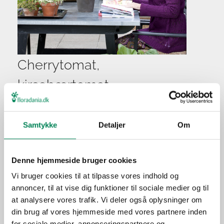
Cherrytomat,
kirsebærtomat
Plantefakta
Familie
Solanaceae
Samtykke
Detaljer
Om
Navn
esculentum
Populærnavn
Cherrytomat, kirsebærtomat
Denne hjemmeside bruger cookies
Hold pottejorden konstant
Vi bruger cookies til at tilpasse vores indhold og
Vanding
fugtig, men undlad at
annoncer, til at vise dig funktioner til sociale medier og til
overvande.
at analysere vores trafik. Vi deler også oplysninger om
din brug af vores hjemmeside med vores partnere inden
Ved hver vanding i
for sociale medier, annonceringspartnere og