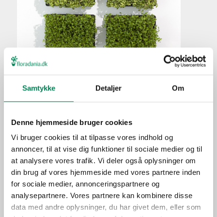
Havekarse
Plantefakta
Samtykke
Detaljer
Om
Familie
Brassicaceae
Navn
sativum
Denne hjemmeside bruger cookies
Populærnavn
Havekarse
Vi bruger cookies til at tilpasse vores indhold og
Hold pottejorden konstant
annoncer, til at vise dig funktioner til sociale medier og til
Vanding
fugtig, men undlad at
at analysere vores trafik. Vi deler også oplysninger om
overvande.
din brug af vores hjemmeside med vores partnere inden
for sociale medier, annonceringspartnere og
Ca. hver fjerde vanding i
Gødning
analysepartnere. Vores partnere kan kombinere disse
vækstperioden.
data med andre oplysninger, du har givet dem, eller som
Placering
Ude/inde