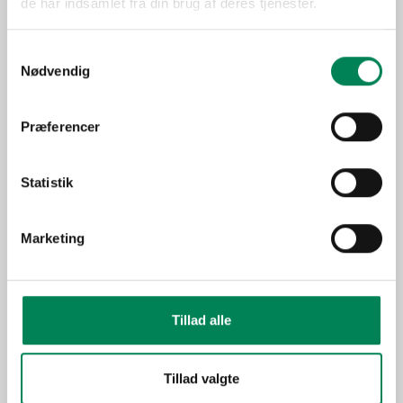
de har indsamlet fra din brug af deres tjenester.
Trives bedst på en lys
Lysbehov
placering, men tåler ikke
Samtykkevalg
direkte sol.
Nødvendig
Oprindelse
Asien
Enårig udplantningsplante,
Præferencer
som tåler udplantning, når
Anvendelse
der ikke længere er
Statistik
nattefrost.
Sæson
Jan-Dec
Marketing
Funktion
Spiselige planter
Billeder
Tillad alle
Tillad valgte