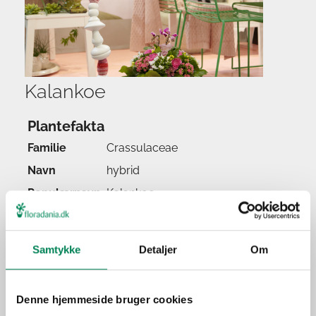
Kalankoe
Plantefakta
Familie
Crassulaceae
Navn
hybrid
Populærnavn
Kalankoe
Lad pottejorden tørre let ud
Vanding
mellem vandingerne.
Samtykke
Detaljer
Om
Ca. hver fjerde vanding i
Gødning
vækstperioden.
Placering
Inde
Denne hjemmeside bruger cookies