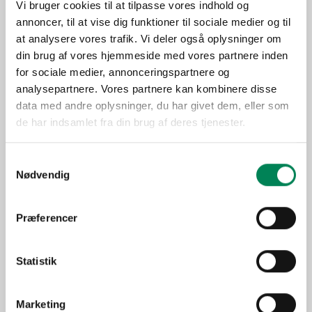
Lysbehov
Trives bedst i direkte sol.
Vi bruger cookies til at tilpasse vores indhold og
annoncer, til at vise dig funktioner til sociale medier og til
Oprindelse
Afrika
at analysere vores trafik. Vi deler også oplysninger om
Stueplante under generelle
Anvendelse
din brug af vores hjemmeside med vores partnere inden
forhold.
for sociale medier, annonceringspartnere og
Sæson
Jan-Dec
analysepartnere. Vores partnere kan kombinere disse
data med andre oplysninger, du har givet dem, eller som
"Grønne" planter
Funktion
de har indsamlet fra din brug af deres tjenester.
Miniplanter
Samtykkevalg
ARTIKLER
Nødvendig
Queen® RoseFlowers®
Queen® RoseFlowers®
Kalanchoe interspecific
Kalanchoe interspecific
Præferencer
hybrid ‘Cheryl’
hybrid ‘Kirsten'
Queen® RoseFlowers®
Queen® RoseFlowers®
Statistik
Kalanchoe interspecific
Kalanchoe interspecific
hybrid ‘LindsayQ3
hybrid ‘Margrethe’
Marketing
Queen® RoseFlowers®
Queen® Originals