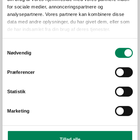
Trives bedst på en lys
for sociale medier, annonceringspartnere og
Lysbehov
placering, men tåler ikke
analysepartnere. Vores partnere kan kombinere disse
direkte sol.
data med andre oplysninger, du har givet dem, eller som
Oprindelse
Asien
de har indsamlet fra din brug af deres tjenester.
Stueplante under generelle
Anvendelse
forhold.
Samtykkevalg
Nødvendig
Sæson
Jan-Dec
"Grønne" planter
Funktion
Miniplanter
Præferencer
ARTIKLER
Statistik
Valentin med et tvist
Marketing
Billeder
Tillad alle