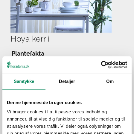
Hoya kerrii
Plantefakta
Familie
Asclepiadaceae
Navn
kerrii
Samtykke
Detaljer
Om
Populærnavn
Lad pottejorden tørre let ud
Vanding
mellem vandingerne.
Denne hjemmeside bruger cookies
Ca. hver fjerde vanding i
Gødning
Vi bruger cookies til at tilpasse vores indhold og
vækstperioden.
annoncer, til at vise dig funktioner til sociale medier og til
Placering
Inde
at analysere vores trafik. Vi deler også oplysninger om
din brug af vores hjemmeside med vores partnere inden