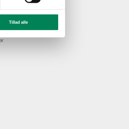
irekte sol.
er generelle forhold.
Tillad alle
er