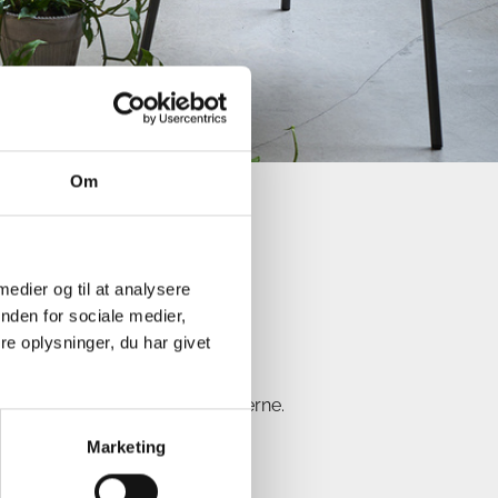
Om
mifolia
 medier og til at analysere
e
nden for sociale medier,
e oplysninger, du har givet
n tørre let ud mellem vandingerne.
e vanding i vækstperioden.
Marketing