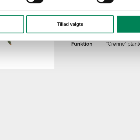
Lysbehov
Trives bedst i d
Oprindelse
Afrika
Anvendelse
Stueplante und
Tillad valgte
Sæson
Jan-Dec
Funktion
"Grønne" plant