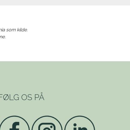
nia som kilde.
ne.
FØLG OS PÅ