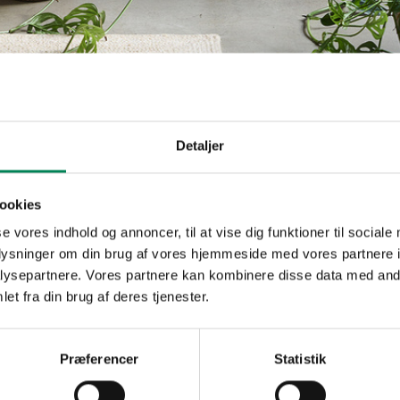
Detaljer
Haworthia li
ookies
Plantefakta
se vores indhold og annoncer, til at vise dig funktioner til sociale
Familie
Asphodelacea
oplysninger om din brug af vores hjemmeside med vores partnere i
Navn
limifolia
ysepartnere. Vores partnere kan kombinere disse data med andr
Populærnavn
et fra din brug af deres tjenester.
Vanding
Lad pottejorde
Gødning
Ca. hver fjerd
Præferencer
Statistik
Placering
Inde