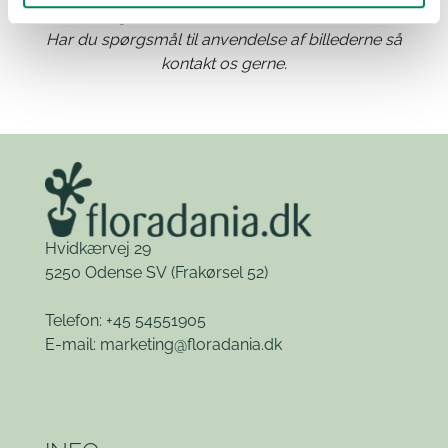
angivelse af Floradania som kilde.
Har du spørgsmål til anvendelse af billederne så
kontakt os gerne.
Hvidkærvej 29
5250 Odense SV
(Frakørsel 52)
Telefon: +45 54551905
E-mail:
marketing@floradania.dk