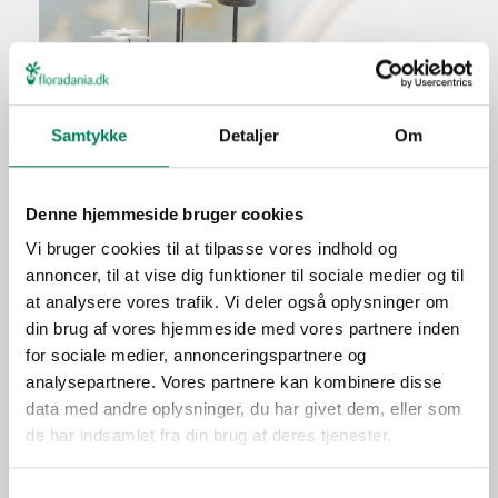
Samtykke
Detaljer
Om
Haworthia fasciata
Plantefakta
Denne hjemmeside bruger cookies
Familie
Asphodelaceae
Vi bruger cookies til at tilpasse vores indhold og
Navn
fasciata
annoncer, til at vise dig funktioner til sociale medier og til
at analysere vores trafik. Vi deler også oplysninger om
Populærnavn
din brug af vores hjemmeside med vores partnere inden
Lad pottejorden tørre let ud
Vanding
for sociale medier, annonceringspartnere og
mellem vandingerne.
analysepartnere. Vores partnere kan kombinere disse
Ca. hver fjerde vanding i
data med andre oplysninger, du har givet dem, eller som
Gødning
vækstperioden.
de har indsamlet fra din brug af deres tjenester.
Placering
Inde
Samtykkevalg