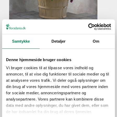
Ungkarleknap
Samtykke
Detaljer
Om
Plantefakta
Familie
Amaranthaceae
Denne hjemmeside bruger cookies
Navn
globosa
Vi bruger cookies til at tilpasse vores indhold og
Populærnavn
Ungkarleknap
annoncer, til at vise dig funktioner til sociale medier og til
Hold pottejorden jævnt
at analysere vores trafik. Vi deler også oplysninger om
Vanding
fugtig.
din brug af vores hjemmeside med vores partnere inden
for sociale medier, annonceringspartnere og
Ca. hver tredje vanding i
Gødning
analysepartnere. Vores partnere kan kombinere disse
vækstperioden.
data med andre oplysninger, du har givet dem, eller som
Placering
Ude
de har indsamlet fra din brug af deres tjenester.