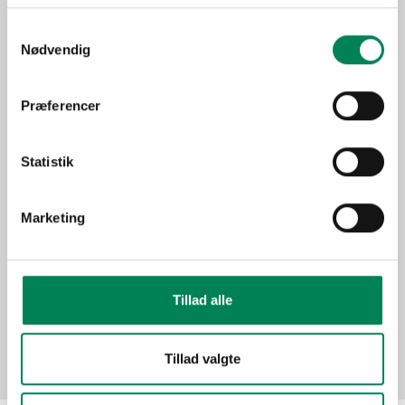
Lysbehov
Trives bedst i direkte sol.
Oprindelse
Afrika
Samtykkevalg
Nødvendig
Enårig udplantningsplante,
som tåler udplantning, når
Anvendelse
der ikke længere er
Præferencer
nattefrost.
Sæson
Maj-Jul
Statistik
Udplantningsplanter -
Funktion
krukkeplanter
Marketing
Billeder
Tillad alle
Tillad valgte