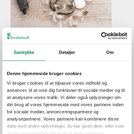
Crassula radicans
Samtykke
Detaljer
Om
Plantefakta
Familie
Crassulaceae
Navn
radicans
Denne hjemmeside bruger cookies
Populærnavn
Vi bruger cookies til at tilpasse vores indhold og
annoncer, til at vise dig funktioner til sociale medier og til
Lad pottejorden tørre let ud
Vanding
at analysere vores trafik. Vi deler også oplysninger om
mellem vandingerne.
din brug af vores hjemmeside med vores partnere inden
Ca. hver fjerde vanding i
Gødning
for sociale medier, annonceringspartnere og
vækstperioden.
analysepartnere. Vores partnere kan kombinere disse
Placering
Inde
data med andre oplysninger, du har givet dem, eller som
de har indsamlet fra din brug af deres tjenester.