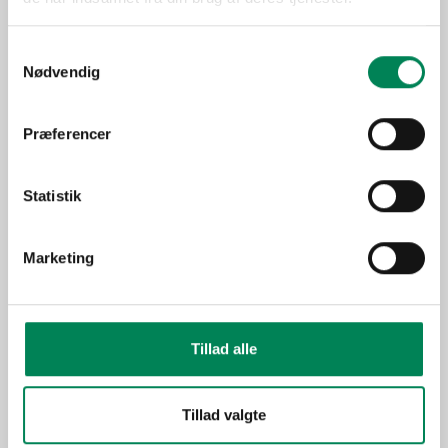
Lysbehov
Trives bedst i direkte sol.
Oprindelse
Afrika
Samtykkevalg
Stueplante under generelle
Nødvendig
Anvendelse
forhold.
Sæson
Feb-Apr
Præferencer
Funktion
"Grønne" planter
Statistik
Billeder
Marketing
Tillad alle
Tillad valgte