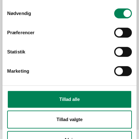
Lysbehov
Trives bedst i direkte sol.
Samtykkevalg
Oprindelse
Oceanien
Nødvendig
Flerårig udplantningsplante,
Anvendelse
der kræver frostfrit
Præferencer
overvintring.
Sæson
Mar-Maj
Statistik
Udplantningsplanter -
Funktion
krukkeplanter
Marketing
Billeder
Tillad alle
Tillad valgte