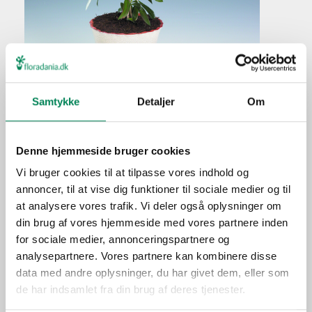
Flaskerenser
Samtykke
Detaljer
Om
Plantefakta
Familie
Myrtaceae
Denne hjemmeside bruger cookies
Navn
citrinus
Vi bruger cookies til at tilpasse vores indhold og
annoncer, til at vise dig funktioner til sociale medier og til
Populærnavn
Flaskerenser
at analysere vores trafik. Vi deler også oplysninger om
Hold pottejorden jævnt
Vanding
din brug af vores hjemmeside med vores partnere inden
fugtig.
for sociale medier, annonceringspartnere og
Ca. hver tredje vanding i
analysepartnere. Vores partnere kan kombinere disse
Gødning
vækstperioden.
data med andre oplysninger, du har givet dem, eller som
de har indsamlet fra din brug af deres tjenester.
Placering
Ude/inde