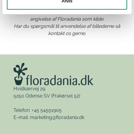
Afvis
Materialet kan frit benyttes til anden publicering med
angivelse af Floradania som kilde.
Har du spørgsmål til anvendelse af billederne så
kontakt os gerne.
Hvidkærvej 29
5250 Odense SV
(Frakørsel 52)
Telefon: +45 54551905
E-mail:
marketing@floradania.dk