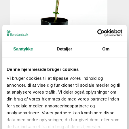
Rød engletrompet
Samtykke
Detaljer
Om
Plantefakta
Familie
Solanaceae
Denne hjemmeside bruger cookies
Navn
sanguinea
Vi bruger cookies til at tilpasse vores indhold og
Populærnavn
Rød engletrompet
annoncer, til at vise dig funktioner til sociale medier og til
Hold pottejorden konstant
at analysere vores trafik. Vi deler også oplysninger om
Vanding
fugtig, men undlad at
din brug af vores hjemmeside med vores partnere inden
overvande.
for sociale medier, annonceringspartnere og
Ved hver vanding i
analysepartnere. Vores partnere kan kombinere disse
vækstperioden iblandes
data med andre oplysninger, du har givet dem, eller som
Gødning
gødning i den doserede
de har indsamlet fra din brug af deres tjenester.