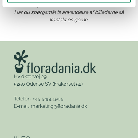
angivelse af Floradania som kilde.
Har du spørgsmål til anvendelse af billederne så
kontakt os gerne.
Hvidkærvej 29
5250 Odense SV
(Frakørsel 52)
Telefon: +45 54551905
E-mail:
marketing@floradania.dk