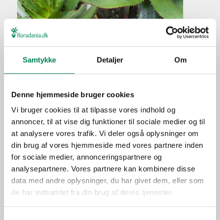
Samtykke
Detaljer
Om
Aloe capitata
Plantefakta
Denne hjemmeside bruger cookies
Familie
Asphodelaceae
Vi bruger cookies til at tilpasse vores indhold og
Navn
capitata
annoncer, til at vise dig funktioner til sociale medier og til
at analysere vores trafik. Vi deler også oplysninger om
Populærnavn
din brug af vores hjemmeside med vores partnere inden
Lad pottejorden tørre let ud
Vanding
for sociale medier, annonceringspartnere og
mellem vandingerne.
analysepartnere. Vores partnere kan kombinere disse
Ca. hver fjerde vanding i
data med andre oplysninger, du har givet dem, eller som
Gødning
vækstperioden.
de har indsamlet fra din brug af deres tjenester.
Placering
Inde
Samtykkevalg