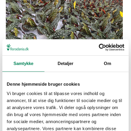
Gamle sorter med ny relevans
I dag har gartneriet et bredt sortiment af grønne planter.
Samtykke
Detaljer
Om
Mange af sorterne var en populær trend for omkring
40 år siden og er nu vendt stærkt tilbage. Hos
gartneriet omtales de som ”bedstemorplanter”. En af
Denne hjemmeside bruger cookies
disse gamle sorter er Begonia Maculata, som er en
Vi bruger cookies til at tilpasse vores indhold og
ældre sort, der er blevet populær igen, og gartneriet
annoncer, til at vise dig funktioner til sociale medier og til
har i dag en stor kultur af Begonia Wings.
at analysere vores trafik. Vi deler også oplysninger om
”Det er en bedstemorkultur. Det har været en gammel
din brug af vores hjemmeside med vores partnere inden
kultur, som nu er kommet op igen”
forklarer Luisa fra
for sociale medier, annonceringspartnere og
gartneriets Salg og Marketings afdeling.
analysepartnere. Vores partnere kan kombinere disse