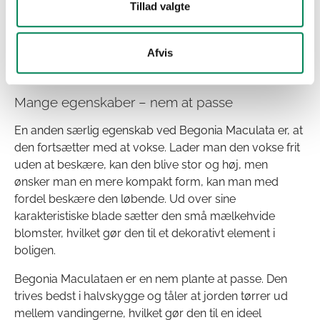
Tillad valgte
at formere og dele med andre gennem stiklinger. Under
Covid-19 blev Begonia Maculata særligt populær på
grund af denne egenskab. Den er let at tage stiklinger
Afvis
fra og kan hurtigt blive til flere planter.
Mange egenskaber – nem at passe
En anden særlig egenskab ved Begonia Maculata er, at
den fortsætter med at vokse. Lader man den vokse frit
uden at beskære, kan den blive stor og høj, men
ønsker man en mere kompakt form, kan man med
fordel beskære den løbende. Ud over sine
karakteristiske blade sætter den små mælkehvide
blomster, hvilket gør den til et dekorativt element i
boligen.
Begonia Maculataen er en nem plante at passe. Den
trives bedst i halvskygge og tåler at jorden tørrer ud
mellem vandingerne, hvilket gør den til en ideel