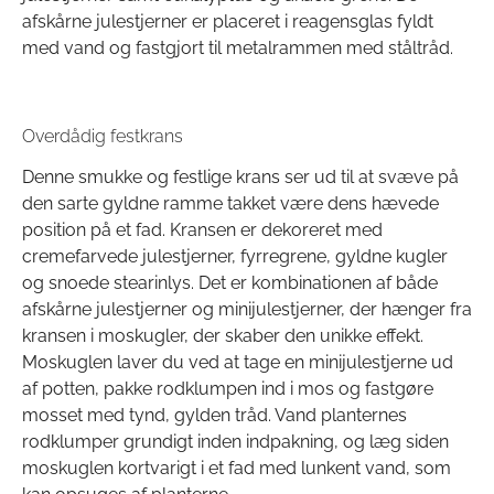
afskårne julestjerner er placeret i reagensglas fyldt
med vand og fastgjort til metalrammen med ståltråd.
Overdådig festkrans
Denne smukke og festlige krans ser ud til at svæve på
den sarte gyldne ramme takket være dens hævede
position på et fad. Kransen er dekoreret med
cremefarvede julestjerner, fyrregrene, gyldne kugler
og snoede stearinlys. Det er kombinationen af både
afskårne julestjerner og minijulestjerner, der hænger fra
kransen i moskugler, der skaber den unikke effekt.
Moskuglen laver du ved at tage en minijulestjerne ud
af potten, pakke rodklumpen ind i mos og fastgøre
mosset med tynd, gylden tråd. Vand planternes
rodklumper grundigt inden indpakning, og læg siden
moskuglen kortvarigt i et fad med lunkent vand, som