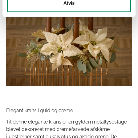
Afvis
Elegant krans i guld og creme
Til denne elegante krans er en gylden metallysestage
blevet dekoreret med cremefarvede afskårne
julestjerner samt eukalyptus og akacie grene. De