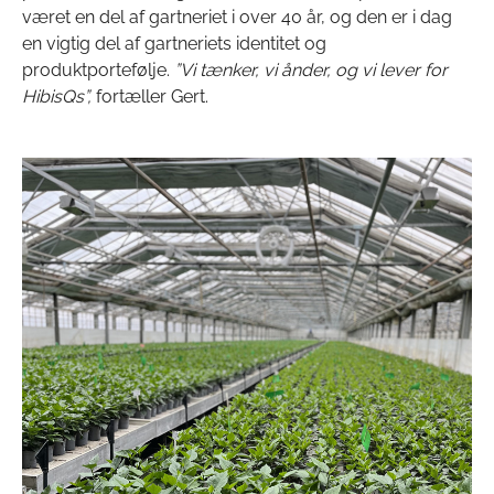
været en del af gartneriet i over 40 år, og den er i dag
en vigtig del af gartneriets identitet og
produktportefølje.
”Vi tænker, vi ånder, og vi lever for
HibisQs”,
fortæller Gert.