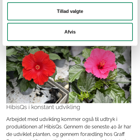
handler om at være realistisk, holde øje med
Tillad valgte
udviklingen og forsøge at forberede sig på fremtiden.
Afvis
HibisQs i konstant udvikling
Arbejdet med udvikling kommer også til udtryk i
produktionen af HibisQs. Gennem de seneste 40 år har
de udviklet planten, og gennem forædling hos Graff