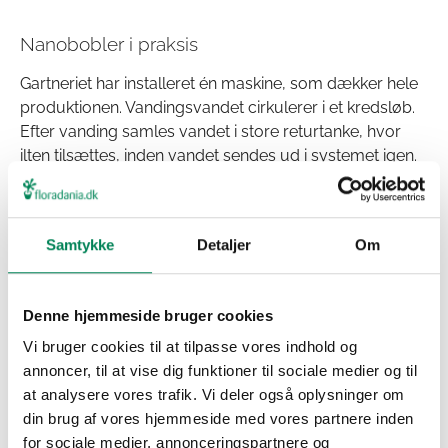
Nanobobler i praksis
Gartneriet har installeret én maskine, som dækker hele
produktionen. Vandingsvandet cirkulerer i et kredsløb.
Efter vanding samles vandet i store returtanke, hvor
ilten tilsættes, inden vandet sendes ud i systemet igen.
Anlægget blev implementeret i efteråret 2025 og er
derfor stadig relativt nyt. Arbejdet er fortsat en
læringsproces, hvor systemets potentialer og
Samtykke
Detaljer
Om
udfordringer undersøges. Der skal findes det mest
effektive niveau, hvor planterne ikke får for meget ilt, og
dermed reagerer negativt. I dag er systemer så
Denne hjemmeside bruger cookies
velfungerende, at de det meste af året kan nøjes med
Vi bruger cookies til at tilpasse vores indhold og
at tilsætte nanobobler til vandingsvandet. I perioder
annoncer, til at vise dig funktioner til sociale medier og til
med meget varme supplerer de med biologiske midler.
at analysere vores trafik. Vi deler også oplysninger om
din brug af vores hjemmeside med vores partnere inden
Stabilitet i en kompleks produktion
for sociale medier, annonceringspartnere og