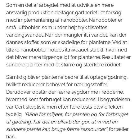
Som en del af arbejdet med at udvikle en mere
ansvarlig produktion deltager gartneriet i et forsøg
med implementering af nanobobler. Nanobobler er
små luftbobler, som under højt tryk tilsættes
vandingsvandet. Når der mangler ilt i vandet, kan der
dannes stoffer, som er skadelige for planterne. Ved at
tilføre nanobobler holdes iltniveauet stabilt, hvormed
det bliver mere tilgængeligt for planterne. Resultatet er
sundere planter med et større og stærkere rodnet.
Samtidig bliver planterne bedre til at optage gødning,
hvilket reducerer behovet for næringsstoffer.
Derudover opstår der færre sygdomme i rødderne,
hvormed kemiforbruget kan reduceres. I begyndelsen
var Gert skeptisk, men efter flere tests blev effekten
tydelig.
”Både for miljøet, for planten og for forbruget
af gødning, har det en effekt, der gør, at vi ved en
sundere plante kan bruge færre ressourcer”,
fortæller
han.