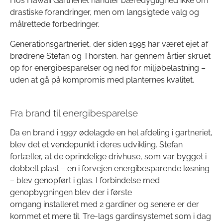
Hos Hawaii Gartneriet handler bæredygtighed ikke om
drastiske forandringer, men om langsigtede valg og
målrettede forbedringer.
Generationsgartneriet, der siden 1995 har været ejet af
brødrene Stefan og Thorsten, har gennem årtier skruet
op for energibesparelser og ned for miljøbelastning –
uden at gå på kompromis med planternes kvalitet.
Fra brand til energibesparelse
Da en brand i 1997 ødelagde en hel afdeling i gartneriet,
blev det et vendepunkt i deres udvikling. Stefan
fortæller, at de oprindelige drivhuse, som var bygget i
dobbelt plast – en i forvejen energibesparende løsning
– blev genopført i glas. I forbindelse med
genopbygningen blev der i første
omgang installeret med 2 gardiner og senere er der
kommet et mere til. Tre-lags gardinsystemet som i dag