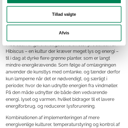
investerer i ny teknologi, som ofte både er dyrt og
kræver ny indlæring.
Tillad valgte
”Vi arbejder i vores eksisterende rammer, og ser om vi
kan lave forbedringer af det”
fortæller Stefan.
Afvis
Også valg af planter bidrager til energioptimeringen.
Med tiden er gartneriet gået fra en stor produktion af
Hibiscus – en kultur der kræver meget lys og energi –
til i dag at dyrke flere grønne planter, som er langt
mindre energikrævende. Som følge af omlægningen
anvender de kunstlys med omtanke, og tænder derfor
kun lamperne når det er nødvendigt, og særligt i
perioder, hvor de kan udnytte energien fra vindmøller.
På den måde udnytter de både den vedvarende
energi, lyset og varmen, hvilket bidrager til et lavere
energiforbrug, og reducerer lysforurening.
Kombinationen af implementeringen af mere
energivenlige kulturer, temperaturstyring og kontrol af