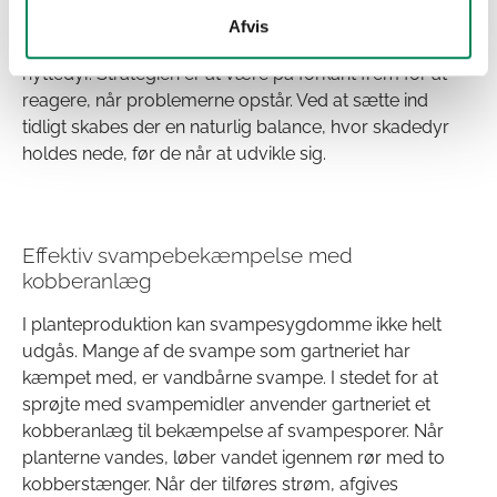
De bekæmper eventuelle stadedyr fra starten og følger
Afvis
planterne i op til 12 uger, før der suppleres med nye
nyttedyr. Strategien er at være på forkant frem for at
reagere, når problemerne opstår. Ved at sætte ind
tidligt skabes der en naturlig balance, hvor skadedyr
holdes nede, før de når at udvikle sig.
Effektiv svampebekæmpelse med
kobberanlæg
I planteproduktion kan svampesygdomme ikke helt
udgås. Mange af de svampe som gartneriet har
kæmpet med, er vandbårne svampe. I stedet for at
sprøjte med svampemidler anvender gartneriet et
kobberanlæg til bekæmpelse af svampesporer. Når
planterne vandes, løber vandet igennem rør med to
kobberstænger. Når der tilføres strøm, afgives