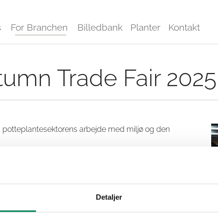
s
For Branchen
Billedbank
Planter
Kontakt
tumn Trade Fair 2025
 på potteplantesektorens arbejde med miljø og den
 hvor meget sektoren har rykket sig på det grønne
u opleve:
rierne inde fra drivhusene. Snart kommer der en liste
Detaljer
nt ifm. med messen, og hvad du kan se ude hos dem.
lanteproducenter og garterne bag.