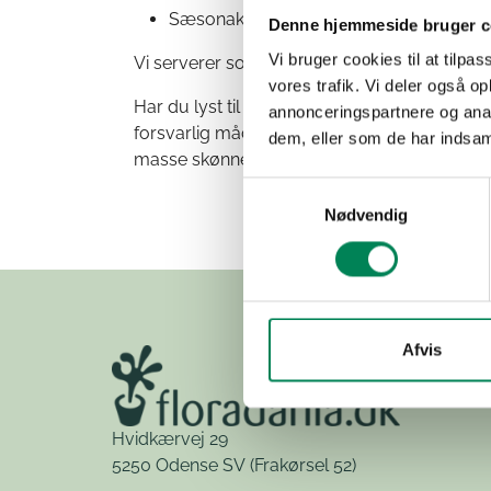
Sæsonaktuelle produkter fra +10 plante
Denne hjemmeside bruger c
Vi bruger cookies til at tilpas
Vi serverer som altid sandwich, salater, pøl
vores trafik. Vi deler også 
Har du lyst til at blive klogere på, hvorda
annonceringspartnere og anal
forsvarlig måde? Så ta’ din kollega og elle
dem, eller som de har indsaml
masse skønne planter og passionerede men
Samtykkevalg
Nødvendig
Afvis
Hvidkærvej 29
5250 Odense SV
(Frakørsel 52)