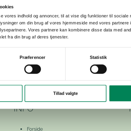
skoler og garterne bag.
ookies
se vores indhold og annoncer, til at vise dig funktioner til sociale
ser, ristede hotdogs, vand, øl og kaffe ude på messen.
oplysninger om din brug af vores hjemmeside med vores partnere i
n prydplantebranchen producerer planter på en grøn og
ysepartnere. Vores partnere kan kombinere disse data med andr
r kunde under armen og mød os til en grøn dag med en
et fra din brug af deres tjenester.
nesker.
Præferencer
Statistik
Tillad valgte
INFO
Forside