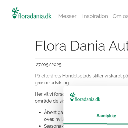
Messer
Inspiration
Om o
Flora Dania Au
27/05/2025
På efterårets Handelsplads stiller vi skarpt
grønne udvikling.
Her vil vi forsøge at formidle historien om,
område de sidste 10-15 år. Helt konkret vil d
Åbent gartneri – kom ud og oplev gartne
Samtykke
over, hvilke gartnerier, der holder åbe
Sæsonaktuelle produkter fra +60 prydp