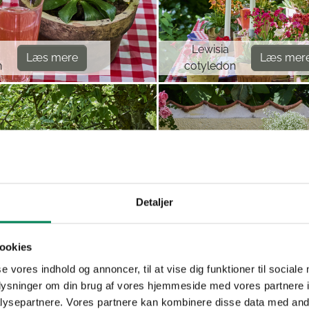
Lewisia
Læs mere
Læs mer
n
cotyledon
Detaljer
ookies
se vores indhold og annoncer, til at vise dig funktioner til sociale
Gypsophila
oplysninger om din brug af vores hjemmeside med vores partnere i
Læs mere
Læs mer
eus
paniculata
ysepartnere. Vores partnere kan kombinere disse data med andr