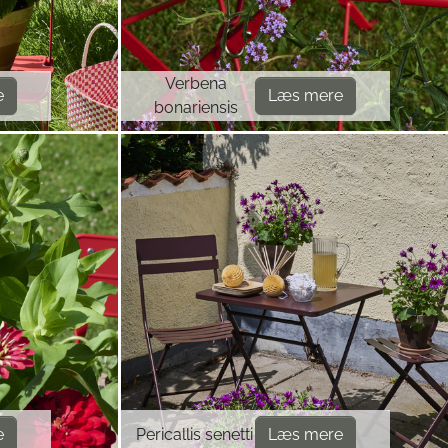
Verbena
e
Læs mere
bonariensis
e
Pericallis senetti
Læs mere