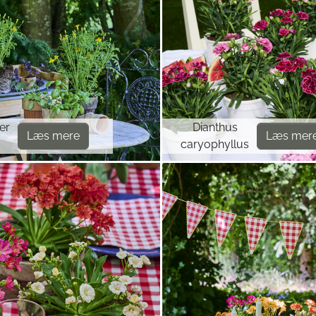
er
Dianthus
Læs mere
Læs mer
caryophyllus