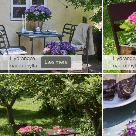
Hydrangea
Hydrange
Læs mere
macrophylla
macrophyl