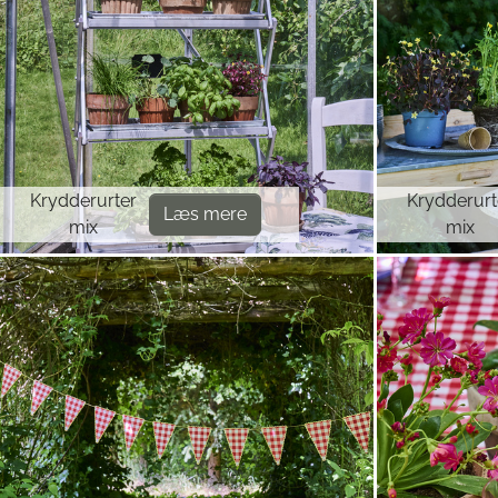
Krydderurter
Krydderurt
Læs mere
mix
mix