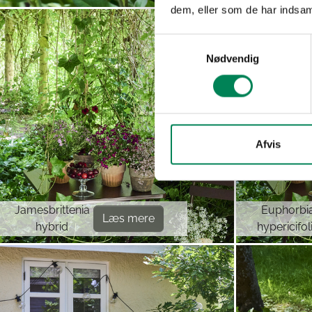
dem, eller som de har indsaml
Samtykkevalg
Nødvendig
Afvis
Jamesbrittenia
Euphorbi
Læs mere
hybrid
hypericifol