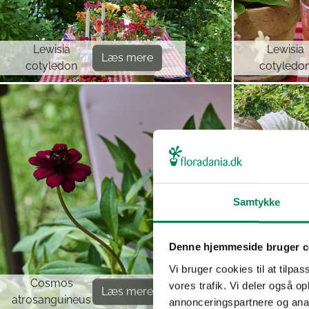
Lewisia
Lewisia
Læs mere
cotyledon
cotyledo
Samtykke
Denne hjemmeside bruger c
Vi bruger cookies til at tilpas
Cosmos
Cosmos
vores trafik. Vi deler også 
Læs mere
atrosanguineus
atrosanguin
annonceringspartnere og anal