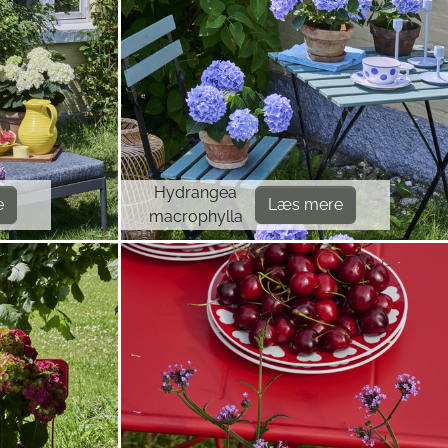
Hydrangea
e
Læs mere
macrophylla