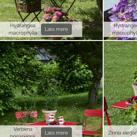
Hydrangea
Hydrange
Læs mere
macrophylla
macrophyl
Verbena
Læs mere
Zinnia elega
bonariensis