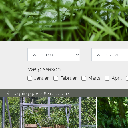
Vælg sæson
Januar
Februar
Marts
April
Din søgning gav 2162 resultater.