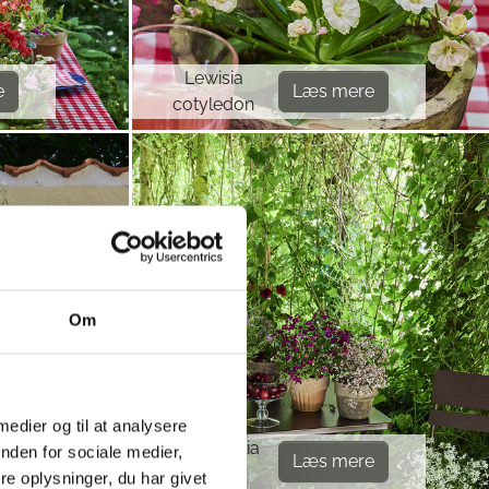
Lewisia
e
Læs mere
cotyledon
Om
 medier og til at analysere
Thunbergia
nden for sociale medier,
e
Læs mere
alata
e oplysninger, du har givet