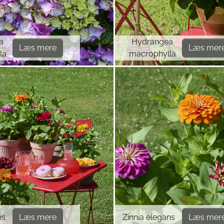
a
Hydrangea
Læs mere
Læs mer
la
macrophylla
ns
Læs mere
Zinnia elegans
Læs mer