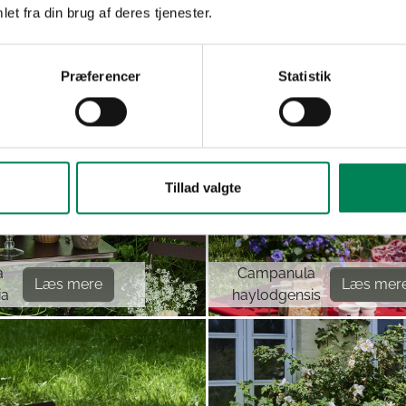
et fra din brug af deres tjenester.
Præferencer
Statistik
Tillad valgte
a
Campanula
Læs mere
Læs mer
ia
haylodgensis