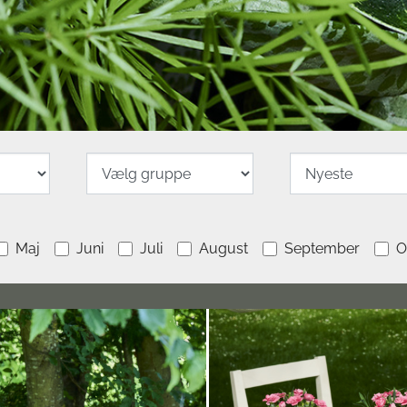
Maj
Juni
Juli
August
September
O