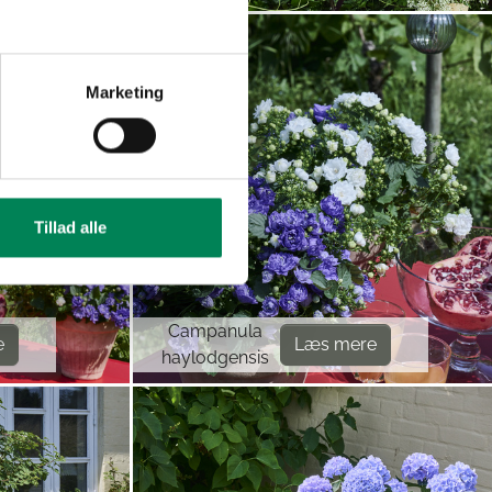
Marketing
Tillad alle
Campanula
e
Læs mere
haylodgensis