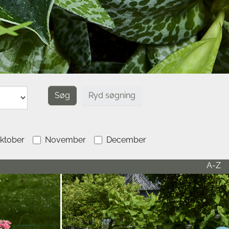
Ryd søgning
ktober
November
December
A-Z