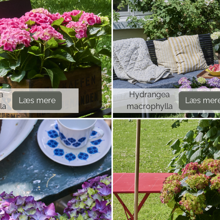
a
Hydrangea
Læs mere
Læs mer
la
macrophylla