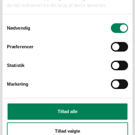
Trade Fairs in and
de har indsamlet fra din brug af deres tjenester.
outside Europe
Samtykkevalg
Overview of selected trade fairs within
Nødvendig
the plant industry. See the list of trade
fairs in and outside Europe.
Præferencer
Read more
Statistik
IPM Essen
Find information about IPM Essen and
Marketing
the Flora Dania Joint stand here.
Read More
Tillad alle
Tillad valgte