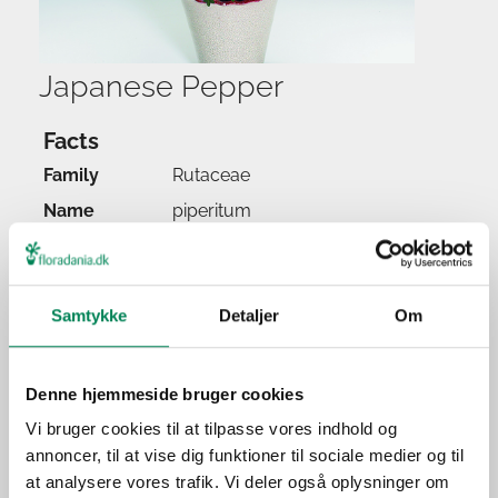
Japanese Pepper
Facts
Family
Rutaceae
Name
piperitum
Popular name
Japanese Pepper
Watering
Samtykke
Detaljer
Om
Feeding
Location
Light
Denne hjemmeside bruger cookies
Origin
Vi bruger cookies til at tilpasse vores indhold og
annoncer, til at vise dig funktioner til sociale medier og til
Application
at analysere vores trafik. Vi deler også oplysninger om
Season(s)