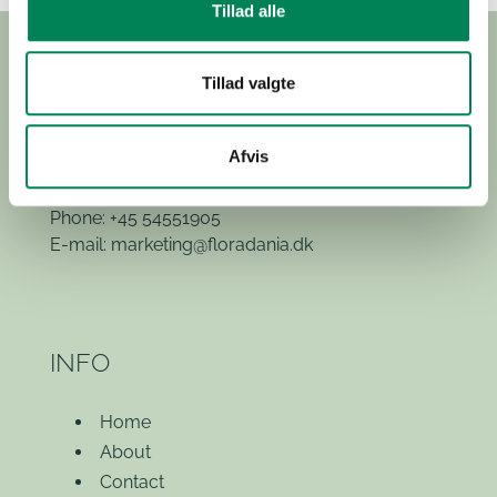
Tillad alle
Tillad valgte
Hvidkærvej 29
Afvis
5250 Odense SV
(Exit 52)
Phone: +45 54551905
E-mail:
marketing@floradania.dk
INFO
Home
About
Contact