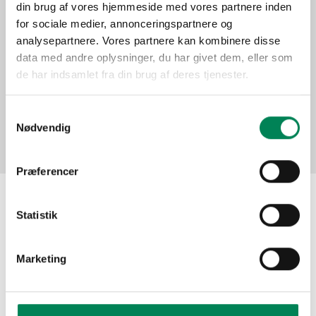
din brug af vores hjemmeside med vores partnere inden
Function
for sociale medier, annonceringspartnere og
analysepartnere. Vores partnere kan kombinere disse
data med andre oplysninger, du har givet dem, eller som
Pictures
de har indsamlet fra din brug af deres tjenester.
Samtykkevalg
Nødvendig
Præferencer
Statistik
The material may be used for other publication
purposes free of charge if you indicate Floradania as
your source. Do not hesitate to contact us meanwhile if
Marketing
you need assistance!