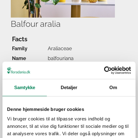
Balfour aralia
Facts
Family
Araliaceae
Name
balfouriana
Popular name
Balfour aralia
Watering
Samtykke
Detaljer
Om
Feeding
Location
Light
Denne hjemmeside bruger cookies
Origin
Vi bruger cookies til at tilpasse vores indhold og
annoncer, til at vise dig funktioner til sociale medier og til
Application
at analysere vores trafik. Vi deler også oplysninger om
Season(s)