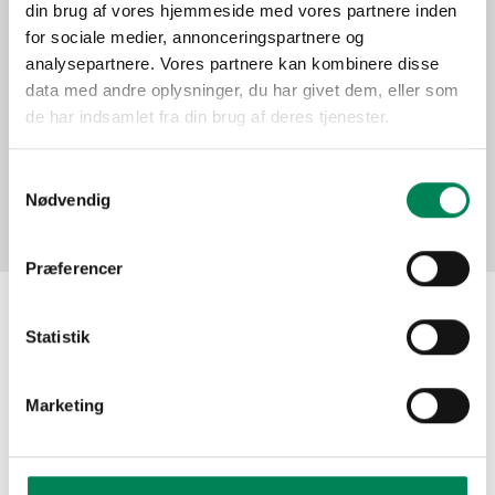
din brug af vores hjemmeside med vores partnere inden
Function
for sociale medier, annonceringspartnere og
analysepartnere. Vores partnere kan kombinere disse
data med andre oplysninger, du har givet dem, eller som
Pictures
de har indsamlet fra din brug af deres tjenester.
Samtykkevalg
Nødvendig
Præferencer
Statistik
The material may be used for other publication
purposes free of charge if you indicate Floradania as
your source. Do not hesitate to contact us meanwhile if
Marketing
you need assistance!