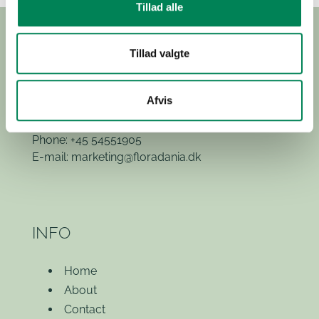
Tillad alle
Tillad valgte
Hvidkærvej 29
Afvis
5250 Odense SV
(Exit 52)
Phone: +45 54551905
E-mail:
marketing@floradania.dk
INFO
Home
About
Contact