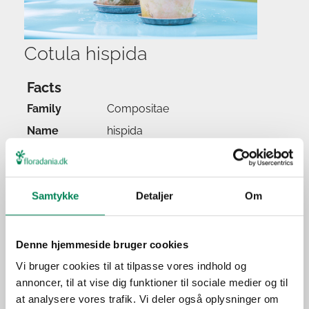
Cotula hispida
Facts
Family
Compositae
Name
hispida
Popular name
Watering
Samtykke
Detaljer
Om
Feeding
Location
Light
Denne hjemmeside bruger cookies
Origin
Vi bruger cookies til at tilpasse vores indhold og
annoncer, til at vise dig funktioner til sociale medier og til
Application
at analysere vores trafik. Vi deler også oplysninger om
Season(s)