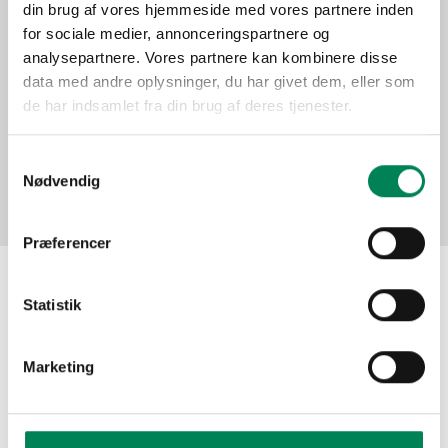
din brug af vores hjemmeside med vores partnere inden
Function
for sociale medier, annonceringspartnere og
analysepartnere. Vores partnere kan kombinere disse
data med andre oplysninger, du har givet dem, eller som
Pictures
de har indsamlet fra din brug af deres tjenester.
Samtykkevalg
Nødvendig
Præferencer
Statistik
The material may be used for other publication
purposes free of charge if you indicate Floradania as
your source. Do not hesitate to contact us meanwhile if
Marketing
you need assistance!