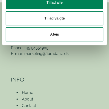
Tillad alle
Tillad valgte
Hvidkærvej 29
Afvis
5250 Odense SV
(Exit 52)
Phone: +45 54551905
E-mail:
marketing@floradania.dk
INFO
Home
About
Contact