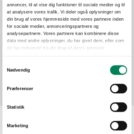
annoncer, til at vise dig funktioner til sociale medier og til
Function
at analysere vores trafik. Vi deler også oplysninger om
din brug af vores hjemmeside med vores partnere inden
Pictures
for sociale medier, annonceringspartnere og
analysepartnere. Vores partnere kan kombinere disse
data med andre oplysninger, du har givet dem, eller som
de har indsamlet fra din brug af deres tjenester.
Samtykkevalg
Nødvendig
Præferencer
Statistik
Marketing
The material may be used for other publication
purposes free of charge if you indicate Floradania as