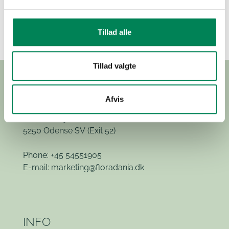
your source. Do not hesitate to contact us meanwhile if
you need assistance!
Tillad alle
Tillad valgte
Afvis
Hvidkærvej 29
5250 Odense SV
(Exit 52)
Phone: +45 54551905
E-mail:
marketing@floradania.dk
INFO