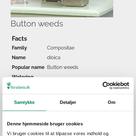
Button weeds
Facts
Family
Compositae
Name
dioica
Popular name
Button weeds
Watering
Feeding
Location
Samtykke
Detaljer
Om
Light
Origin
Denne hjemmeside bruger cookies
Application
Vi bruger cookies til at tilpasse vores indhold og
Season(s)