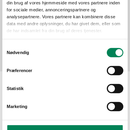
din brug af vores hjemmeside med vores partnere inden
Function
for sociale medier, annonceringspartnere og
analysepartnere. Vores partnere kan kombinere disse
data med andre oplysninger, du har givet dem, eller som
Pictures
de har indsamlet fra din brug af deres tjenester.
Samtykkevalg
Nødvendig
Præferencer
Statistik
The material may be used for other publication
purposes free of charge if you indicate Floradania as
your source. Do not hesitate to contact us meanwhile if
Marketing
you need assistance!