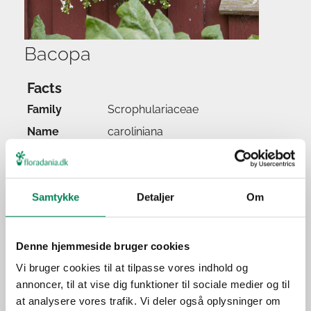
Bacopa
Facts
Family
Scrophulariaceae
Name
caroliniana
Popular name
Bacopa
Watering
Samtykke
Detaljer
Om
Feeding
Location
Light
Denne hjemmeside bruger cookies
Origin
Vi bruger cookies til at tilpasse vores indhold og
annoncer, til at vise dig funktioner til sociale medier og til
Application
at analysere vores trafik. Vi deler også oplysninger om
Season(s)