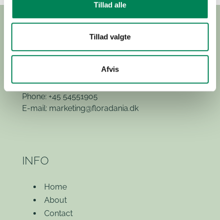
Tillad alle
Tillad valgte
Hvidkærvej 29
Afvis
5250 Odense SV
(Exit 52)
Phone: +45 54551905
E-mail:
marketing@floradania.dk
INFO
Home
About
Contact