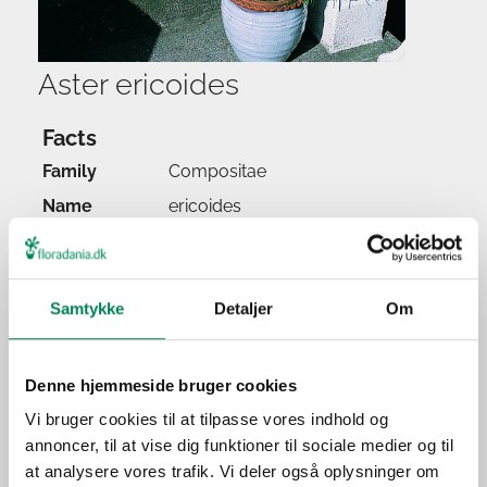
Aster ericoides
Facts
Family
Compositae
Name
ericoides
Popular name
Watering
Samtykke
Detaljer
Om
Feeding
Location
Light
Denne hjemmeside bruger cookies
Origin
Vi bruger cookies til at tilpasse vores indhold og
annoncer, til at vise dig funktioner til sociale medier og til
Application
at analysere vores trafik. Vi deler også oplysninger om
Season(s)