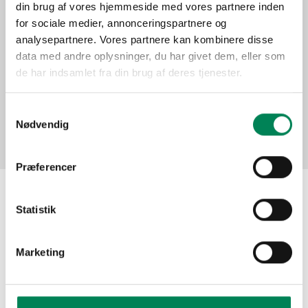
din brug af vores hjemmeside med vores partnere inden
Function
for sociale medier, annonceringspartnere og
analysepartnere. Vores partnere kan kombinere disse
data med andre oplysninger, du har givet dem, eller som
Pictures
de har indsamlet fra din brug af deres tjenester.
Samtykkevalg
Nødvendig
Præferencer
Statistik
The material may be used for other publication
purposes free of charge if you indicate Floradania as
your source. Do not hesitate to contact us meanwhile if
Marketing
you need assistance!