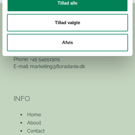
Tillad alle
Tillad valgte
Hvidkærvej 29
Afvis
5250 Odense SV
(Exit 52)
Phone: +45 54551905
E-mail:
marketing@floradania.dk
INFO
Home
About
Contact