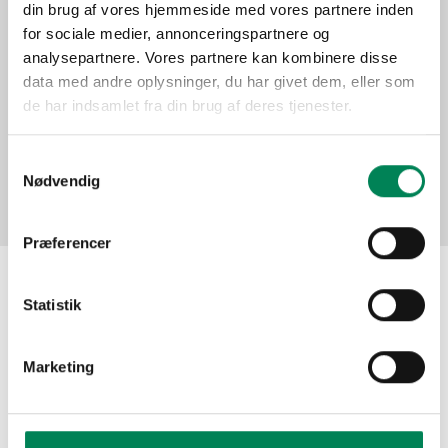
din brug af vores hjemmeside med vores partnere inden
Function
for sociale medier, annonceringspartnere og
analysepartnere. Vores partnere kan kombinere disse
data med andre oplysninger, du har givet dem, eller som
Pictures
de har indsamlet fra din brug af deres tjenester.
Samtykkevalg
Nødvendig
Præferencer
Statistik
The material may be used for other publication
purposes free of charge if you indicate Floradania as
your source. Do not hesitate to contact us meanwhile if
Marketing
you need assistance!