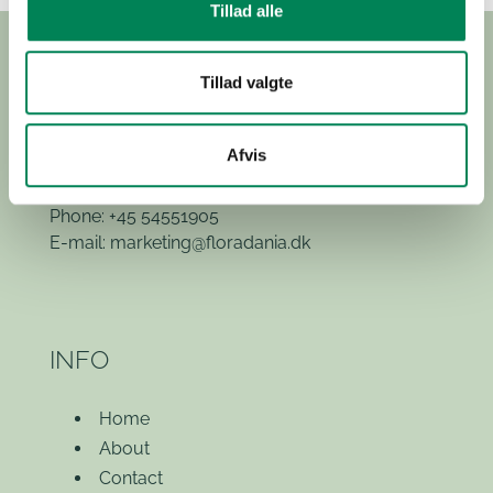
Tillad alle
Tillad valgte
Hvidkærvej 29
Afvis
5250 Odense SV
(Exit 52)
Phone: +45 54551905
E-mail:
marketing@floradania.dk
INFO
Home
About
Contact