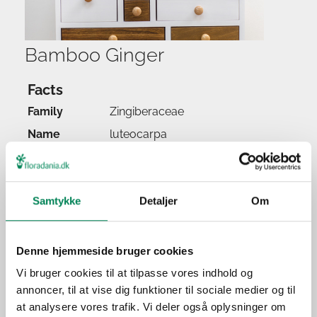
Bamboo Ginger
Facts
Family
Zingiberaceae
Name
luteocarpa
Popular name
Bamboo Ginger
Watering
Samtykke
Detaljer
Om
Feeding
Location
Light
Denne hjemmeside bruger cookies
Origin
Vi bruger cookies til at tilpasse vores indhold og
annoncer, til at vise dig funktioner til sociale medier og til
Application
at analysere vores trafik. Vi deler også oplysninger om
Season(s)