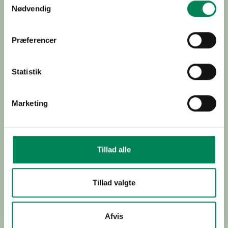
Nødvendig
Home
Præferencer
About
Contact
Cookies and privacy policy
Statistik
Data policy
Marketing
© 2023 Floradania Marketing
Tillad alle
FOLLOW US ON
Tillad valgte
Afvis