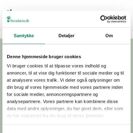
Samtykke
Detaljer
Om
Denne hjemmeside bruger cookies
Vi bruger cookies til at tilpasse vores indhold og
Hvidkærvej 29
annoncer, til at vise dig funktioner til sociale medier og til
5250 Odense SV
(Exit 52)
at analysere vores trafik. Vi deler også oplysninger om
din brug af vores hjemmeside med vores partnere inden
Phone: +45 54551905
for sociale medier, annonceringspartnere og
E-mail:
marketing@floradania.dk
analysepartnere. Vores partnere kan kombinere disse
data med andre oplysninger, du har givet dem, eller som
de har indsamlet fra din brug af deres tjenester.
INFO
Samtykkevalg