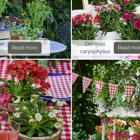
er
Dianthus
Read more
Read mo
caryophyllus