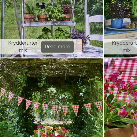
Krydderurter
Krydderurt
Read more
mix
mix