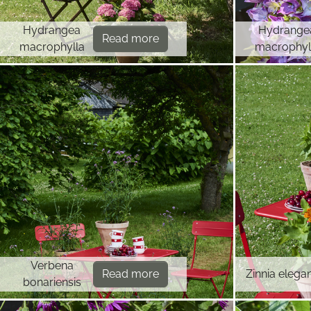
Hydrangea
Hydrange
Read more
macrophylla
macrophyl
Verbena
Read more
Zinnia elega
bonariensis