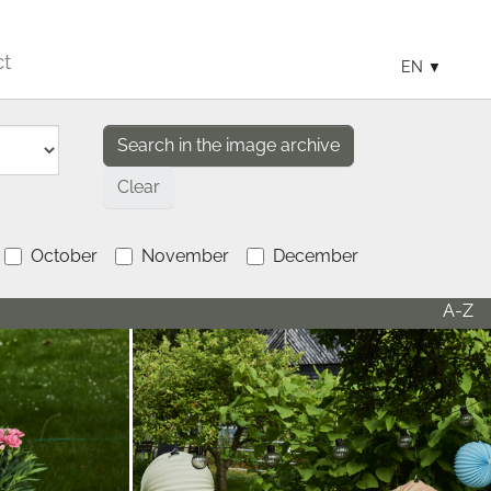
ct
EN
Clear
October
November
December
A-Z