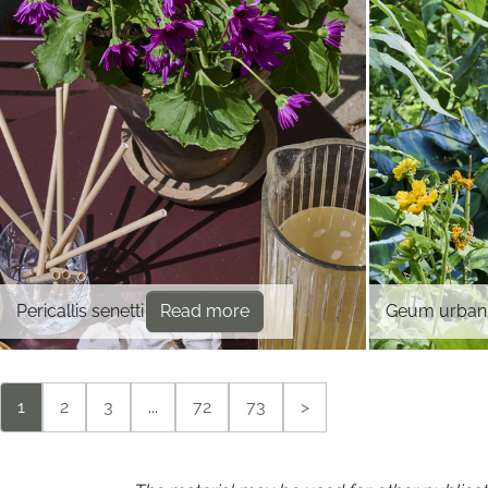
Pericallis senetti
Read more
Geum urba
1
2
3
...
72
73
>