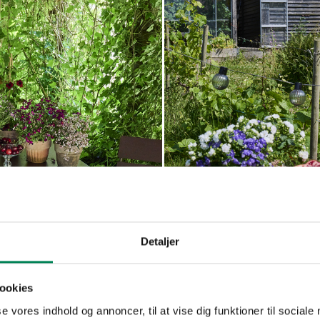
a
Campanula
Read more
Read mo
ia
haylodgensis
Detaljer
ookies
se vores indhold og annoncer, til at vise dig funktioner til sociale