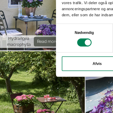
vores trafik. Vi deler også 
annonceringspartnere og anal
dem, eller som de har indsaml
Samtykkevalg
Nødvendig
Hydrangea
Hydrange
Read more
macrophylla
macrophyl
Afvis