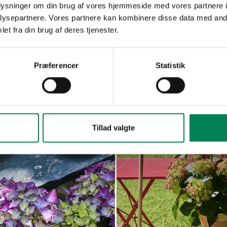
oplysninger om din brug af vores hjemmeside med vores partnere i
ysepartnere. Vores partnere kan kombinere disse data med andr
et fra din brug af deres tjenester.
Præferencer
Statistik
a
Hydrangea
Read more
Read mo
la
macrophylla
Tillad valgte