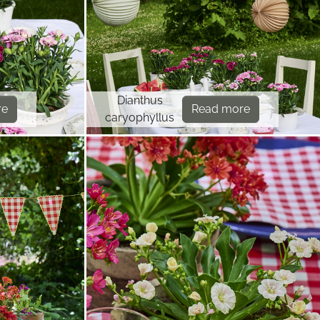
Dianthus
re
Read more
caryophyllus