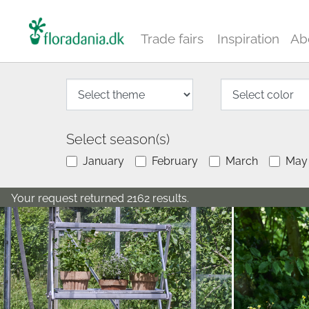
Trade fairs
Inspiration
Ab
Select season(s)
January
February
March
May
Your request returned 2162 results.