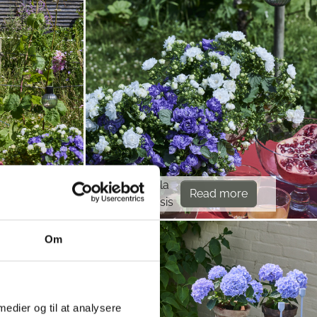
Campanula
re
Read more
haylodgensis
Om
 medier og til at analysere