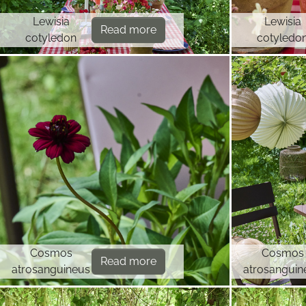
Lewisia
Lewisia
Read more
cotyledon
cotyledo
Cosmos
Cosmos
Read more
atrosanguineus
atrosanguin