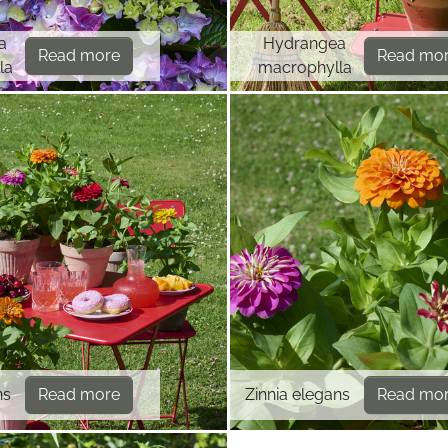
a
Hydrangea
Read more
Read mo
la
macrophylla
ns
Read more
Zinnia elegans
Read mo