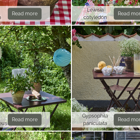
Lewisia
Read more
Read mo
n
cotyledon
Gypsophila
Read more
Read mo
eus
paniculata