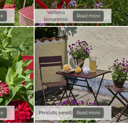
Verbena
re
Read more
bonariensis
re
Pericallis senetti
Read more