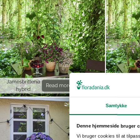
Jamesbrittenia
Euphorbi
Read more
hybrid
hypericifol
Samtykke
Denne hjemmeside bruger c
Vi bruger cookies til at tilpas