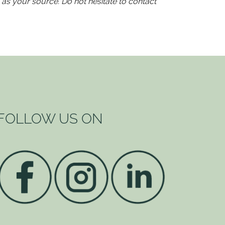
 as your source. Do not hesitate to contact
FOLLOW US ON