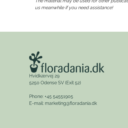
The material may be used for other publicati
us meanwhile if you need assistance!
Hvidkærvej 29
5250 Odense SV
(Exit 52)
Phone: +45 54551905
E-mail:
marketing@floradania.dk