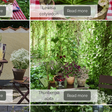
Lewisia
re
Read more
cotyledon
Thunbergia
re
Read more
alata