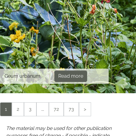
Geum urbanum
Read more
1
2
3
...
72
73
>
The material may be used for other publication
purposes free of charge - if possible - indicate