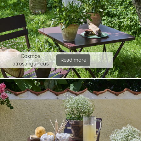
Cosmos
Read more
atrosanguineus