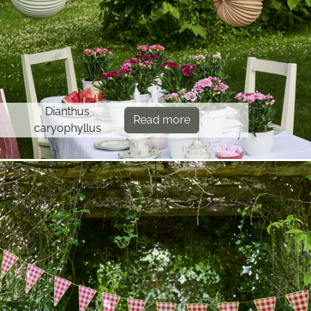
Dianthus
Read more
caryophyllus