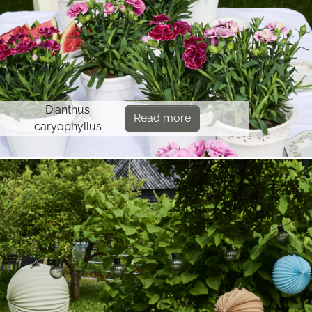
Dianthus
Read more
caryophyllus