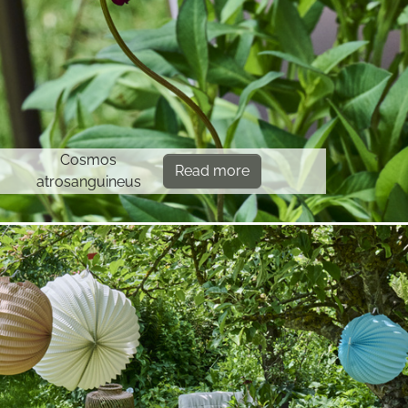
Cosmos
Read more
atrosanguineus