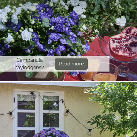
Campanula
Read more
haylodgensis