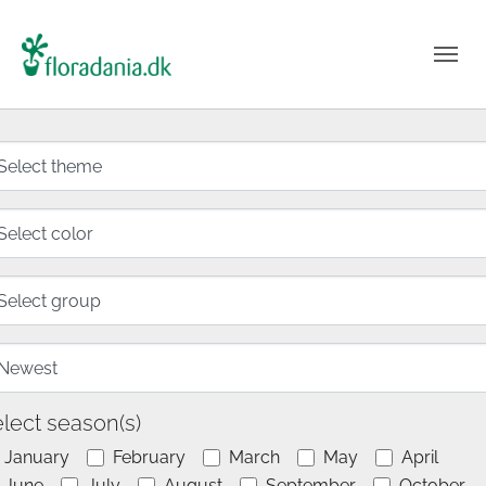
lect season(s)
January
February
March
May
April
June
July
August
September
October